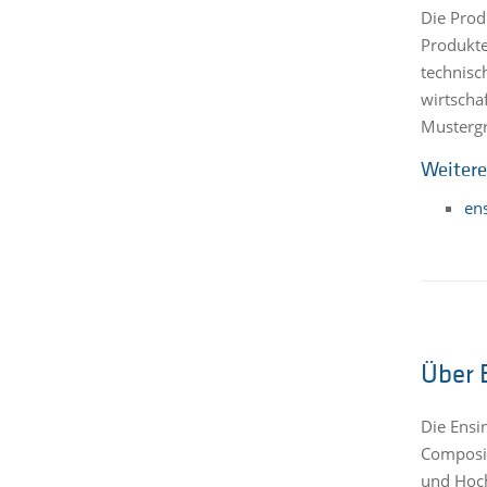
Die Prod
Produkte
technisc
wirtscha
Mustergr
Weitere
en
Über 
Die Ensi
Composit
und Hoch