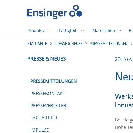
home_logo_aria
Produkte
Fertigteile
Materialien
B
Wie
STARTSEITE
PRESSE & NEUES
PRESSEMITTEILUNGEN
können
wir
PRESSE & NEUES
20. Nov
Ihnen
helfen?
Neu
PRESSEMITTEILUNGEN
PRESSEKONTAKT
Werks
Indus
PRESSEVERTEILER
FACHARTIKEL
Bei stei
Hohe Tem
IMPULSE