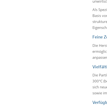
unwirtsc
Als Spez
Basis vo
struktur
Eigensch
Feine Z
Die Hers
ermöglic
anpassen
Vielfäl
Die Part
300°C (b
sich neu
sowie im
Verfügb