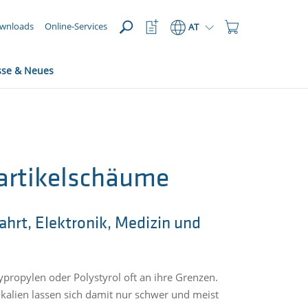
ÖFFNEN
meta_navi_watchlist_icon_aria
meta_navi_shopping_
wnloads
Online-Services
AT
sse & Neues
Partikelschäume
hrt, Elektronik, Medizin und
propylen oder Polystyrol oft an ihre Grenzen.
alien lassen sich damit nur schwer und meist