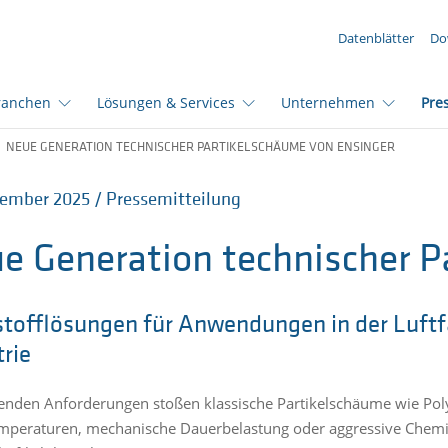
IHRE ANFRAGE ({{productCount}} Produkte)
Datenblätter
Do
ranchen
Lösungen & Services
Unternehmen
Pre
NEUE GENERATION TECHNISCHER PARTIKELSCHÄUME VON ENSINGER
ember 2025 / Pressemitteilung
e Generation technischer 
tofflösungen für Anwendungen in der Luftfa
trie
genden Anforderungen stoßen klassische Partikelschäume wie Poly
peraturen, mechanische Dauerbelastung oder aggressive Chemik