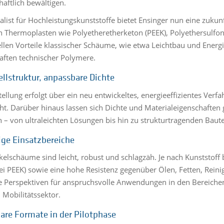
haftlich bewältigen.
ialist für Hochleistungskunststoffe bietet Ensinger nun eine zuku
n Thermoplasten wie Polyetheretherketon (PEEK), Polyethersulfon
ellen Vorteile klassischer Schäume, wie etwa Leichtbau und Ener
aften technischer Polymere.
ellstruktur, anpassbare Dichte
tellung erfolgt über ein neu entwickeltes, energieeffizientes Verf
ht. Darüber hinaus lassen sich Dichte und Materialeigenschaften
 – von ultraleichten Lösungen bis hin zu strukturtragenden Baute
tige Einsatzbereiche
ikelschäume sind leicht, robust und schlagzäh. Je nach Kunststoff
ei PEEK) sowie eine hohe Resistenz gegenüber Ölen, Fetten, Rein
e Perspektiven für anspruchsvolle Anwendungen in den Bereichen
 Mobilitätssektor.
are Formate in der Pilotphase