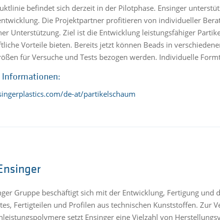
uktlinie befindet sich derzeit in der Pilotphase. Ensinger unterstü
ntwicklung. Die Projektpartner profitieren von individueller Be
her Unterstützung. Ziel ist die Entwicklung leistungsfähiger Part
ftliche Vorteile bieten. Bereits jetzt können Beads in verschieden
ößen für Versuche und Tests bezogen werden. Individuelle Form
 Informationen:
singerplastics.com/de-at/partikelschaum
Ensinger
nger Gruppe beschäftigt sich mit der Entwicklung, Fertigung un
es, Fertigteilen und Profilen aus technischen Kunststoffen. Zur 
leistungspolymere setzt Ensinger eine Vielzahl von Herstellungsv