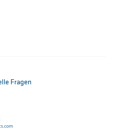
elle Fragen
2
cs.com