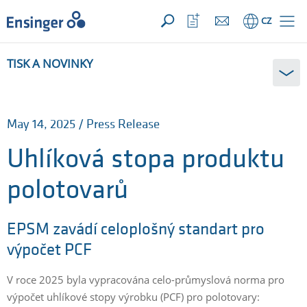
VAŠE POPTÁVKA ({{productCount}} Produkty)
OTEVŘÍT
Domů
Otevřít
CZ
seznam
oblíbených
TISK A NOVINKY
May 14, 2025 / Press Release
Uhlíková stopa produktu
polotovarů
EPSM zavádí celoplošný standart pro
výpočet PCF
V roce 2025 byla vypracována celo-průmyslová norma pro
výpočet uhlíkové stopy výrobku (PCF) pro polotovary: