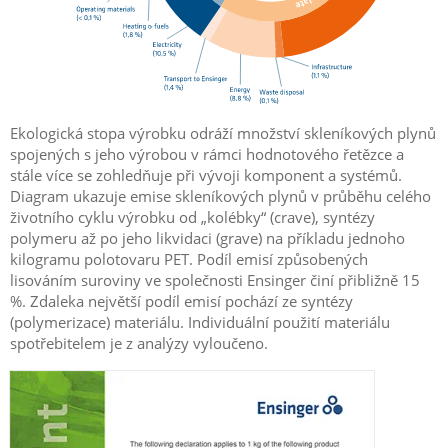
Ekologická stopa výrobku odráží množství skleníkových plynů
spojených s jeho výrobou v rámci hodnotového řetězce a
stále více se zohledňuje při vývoji komponent a systémů.
Diagram ukazuje emise skleníkových plynů v průběhu celého
životního cyklu výrobku od „kolébky“ (crave), syntézy
polymeru až po jeho likvidaci (grave) na příkladu jednoho
kilogramu polotovaru PET. Podíl emisí způsobených
lisováním suroviny ve společnosti Ensinger činí přibližně 15
%. Zdaleka největší podíl emisí pochází ze syntézy
(polymerizace) materiálu. Individuální použití materiálu
spotřebitelem je z analýzy vyloučeno.