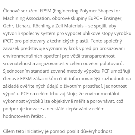
Členové sdružení EPSM (Engineering Polymer Shapes for
Machining Association, oborové skupiny EuPC – Ensinger,
Gehr, Licharz, Röchling a Zell Materials – se spojili, aby
vytvořili společný systém pro výpočet uhlíkové stopy výrobku
(PCF) pro polotovary z technických plastů. Tento společný
závazek představuje významný krok vpřed při prosazování
environmentálních opatření pro větší transparentnost,
srovnatelnost a angažovanost v celém odvětví polotovarů.
Sjednocením standardizované metody výpočtu PCF umožňují
členové EPSM zákazníkům činit informovanější rozhodnutí na
základě ověřitelných údajů o životním prostředí. Jednotnost
výpočtu PCF na celém trhu zajišťuje, že environmentální
výkonnost výrobků lze objektivně měřit a porovnávat, což
podporuje inovace a neustálé zlepšování v celém
hodnotovém řetězci.
Cílem této iniciativy je pomoci posílit důvěryhodnost