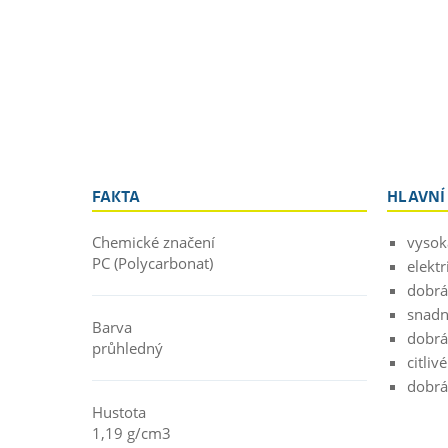
FAKTA
HLAVNÍ
Chemické značení
vysok
PC (Polycarbonat)
elektr
dobrá
snadn
Barva
dobrá 
průhledný
citliv
dobrá 
Hustota
1,19 g/cm3