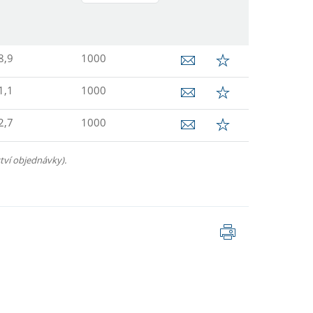
8,9
1000
1,1
1000
2,7
1000
tví objednávky).
Tisk
stránky