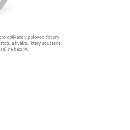
pro aplikace v polovodičovém
totu a kvalitu, který současně
astů na bázi PC.