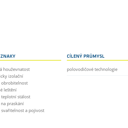
 ZNAKY
CÍLENÝ PRŮMYSL
á houževnatost
polovodičové technologie
icky izolační
 obrobitelnost
é leštění
teplotní stálost
é na praskání
svařitelnost a pojivost