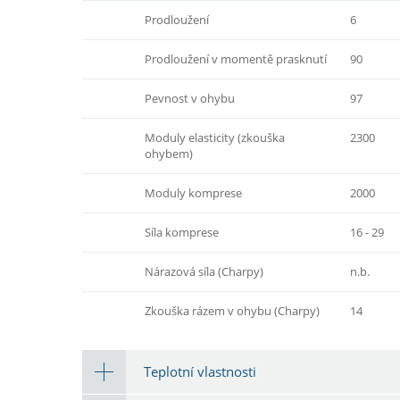
Prodloužení
6
Prodloužení v momentě prasknutí
90
Pevnost v ohybu
97
Moduly elasticity (zkouška
2300
ohybem)
Moduly komprese
2000
Síla komprese
16 - 29
Nárazová síla (Charpy)
n.b.
Zkouška rázem v ohybu (Charpy)
14
Teplotní vlastnosti