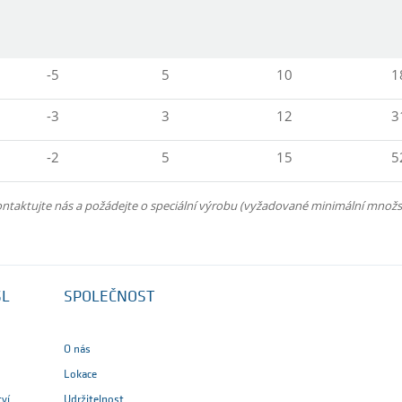
-5
5
10
1
-3
3
12
3
-2
5
15
5
ntaktujte nás a požádejte o speciální výrobu (vyžadované minimální množs
SL
SPOLEČNOST
O nás
Lokace
tví
Udržitelnost