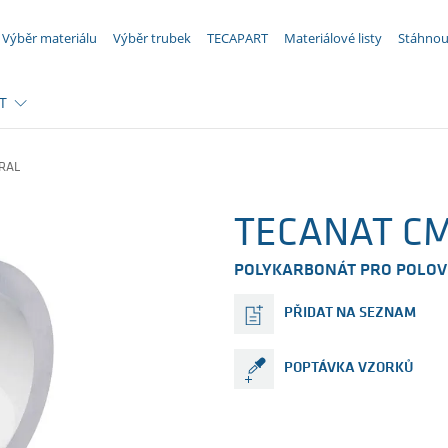
VAŠE POPTÁVKA ({{productCount}} Produkty)
Výběr materiálu
Výběr trubek
TECAPART
Materiálové listy
Stáhnou
T
RAL
TECANAT CM
POLYKARBONÁT PRO POLOV
PŘIDAT NA SEZNAM
POPTÁVKA VZORKŮ