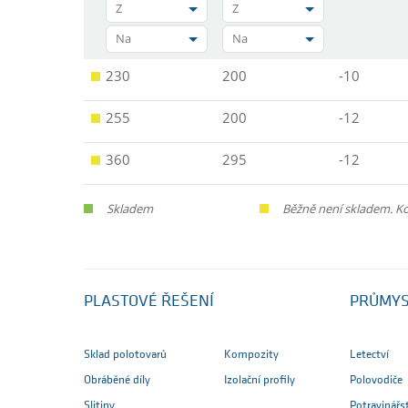
Z
Z
Na
Na
230
200
-10
255
200
-12
360
295
-12
Skladem
Běžně není skladem. Ko
PLASTOVÉ ŘEŠENÍ
PRŮMY
Sklad polotovarů
Kompozity
Letectví
Obráběné díly
Izolační profily
Polovodiče
Slitiny
Potravinářs