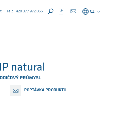
OTEVŘÍT
Otevřít
t
Tel.: +420 377 972 056
CZ
seznam
oblíbených
P natural
ODIČOVÝ PRŮMYSL
POPTÁVKA PRODUKTU