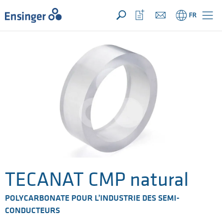
VOTRE DEMANDE ({{productCount}} Products)
OUVRIR
Accueil
Ouvrir
FR
la
liste
de
favoris
TECANAT CMP natural
POLYCARBONATE POUR L’INDUSTRIE DES SEMI-
CONDUCTEURS