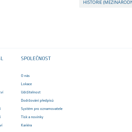
HISTORIE (MEZINÁRODN
SL
SPOLEČNOST
O nás
Lokace
tví
Udržitelnost
Dodržování předpisů
í
Systém pro oznamovatele
í
Tisk a novinky
ví
Kariéra