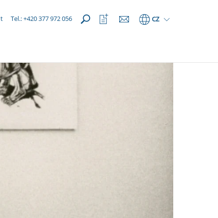
OTEVŘÍT
Otevřít
t
Tel.: +420 377 972 056
CZ
seznam
oblíbených