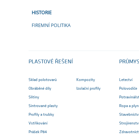
HISTORIE
FIREMNÍ POLITIKA
PLASTOVÉ ŘEŠENÍ
PRŮMY
Sklad polotovarů
Kompozity
Letectví
Obráběné díly
Izolační profily
Polovodiče
Slitiny
Potravinářs
Sintrované plasty
Ropa a plyn
Profily a trubky
Stavebníctv
Vstřikování
Strojírenstv
Prášek P84
Zdravotnict