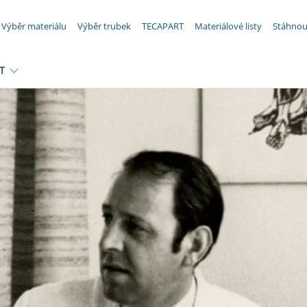
VAŠE POPTÁVKA ({{productCount}} Produkty)
Výběr materiálu
Výběr trubek
TECAPART
Materiálové listy
Stáhnou
T