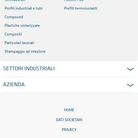
JPG (4.8 MB)
MATERIALI PLASTICI
Semilavorati
Polvere P84
Profili industriali e tubi
Profili termoisolanti
Compound
Plastiche sinterizzate
Compositi
Particolari lavorati
Stampaggio ad iniezione