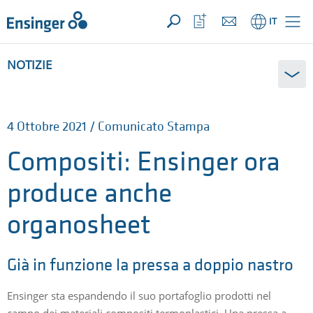
LA TUA RICHIESTA ({{productCount}} Prodotti)
APRI
Pagina
Apri
IT
iniziale
la
lista
dei
NOTIZIE
preferiti
4 Ottobre 2021 / Comunicato Stampa
Compositi: Ensinger ora
produce anche
organosheet
Già in funzione la pressa a doppio nastro
Ensinger sta espandendo il suo portafoglio prodotti nel
campo dei materiali compositi termoplastici. Una pressa a