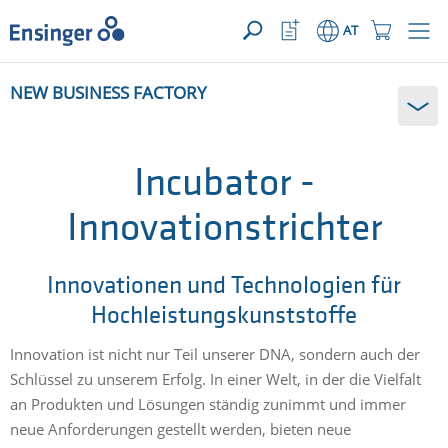
IHRE ANFRAGE ({{productCount}} Produkte)
ÖFFNEN
home_logo_aria
meta_navi_watchlist_icon_ari
meta_navi_sh
AT
Wie
NEW BUSINESS FACTORY
können
wir
Ihnen
helfen?
Incubator -
Innovationstrichter
Innovationen und Technologien für
Hochleistungskunststoffe
Innovation ist nicht nur Teil unserer DNA, sondern auch der
Schlüssel zu unserem Erfolg. In einer Welt, in der die Vielfalt
an Produkten und Lösungen ständig zunimmt und immer
neue Anforderungen gestellt werden, bieten neue