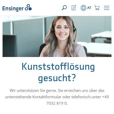
IHRE ANFRAGE ({{productCount}} Produkte)
ÖFFNEN
home_logo_aria
meta_navi_watchlist_icon_ari
meta_navi_sh
AT
Wie
können
wir
Ihnen
helfen?
Kunststofflösung
gesucht?
Wir unterstützen Sie gerne. Sie erreichen uns über das
untenstehende Kontaktformular oder telefonisch unter +49
7032 819 0.