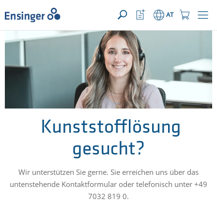
IHRE ANFRAGE ({{productCount}} Produkte)
ÖFFNEN
home_logo_aria
meta_navi_watchlist_icon_ari
meta_navi_sh
AT
Wie
können
wir
Ihnen
helfen?
Kunststofflösung
gesucht?
Wir unterstützen Sie gerne. Sie erreichen uns über das
untenstehende Kontaktformular oder telefonisch unter +49
7032 819 0.