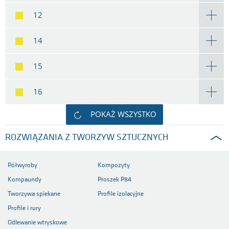
12
14
15
16
POKAŻ WSZYSTKO
ROZWIĄZANIA Z TWORZYW SZTUCZNYCH
Półwyroby
Kompozyty
Kompaundy
Proszek P84
Tworzywa spiekane
Profile izolacyjne
Profile i rury
Odlewanie wtryskowe