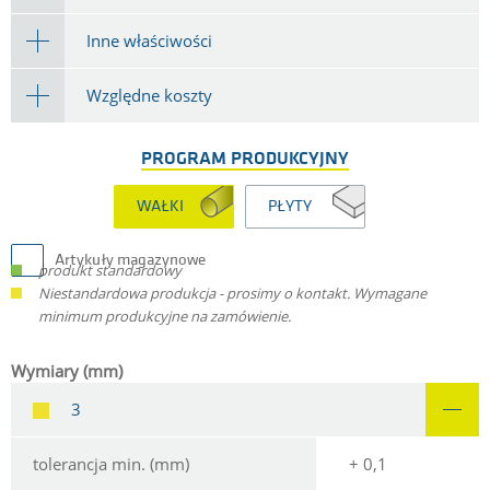
Inne właściwości
Względne koszty
PROGRAM PRODUKCYJNY
WAŁKI
PŁYTY
Artykuły magazynowe
produkt standardowy
Niestandardowa produkcja - prosimy o kontakt. Wymagane
minimum produkcyjne na zamówienie.
Wymiary (mm)
3
tolerancja min. (mm)
+ 0,1