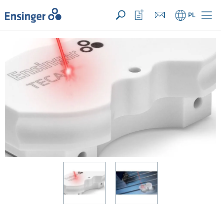
TWOJE ZAPYTANIE ({{productCount}} produkty)
OTWÓRZ
Strona
Otwórz
PL
główna
listę
ulubionych