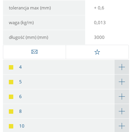
tolerancja max (mm)
+ 0,6
waga (kg/m)
0,013
długość (mm) (mm)
3000
4
5
6
8
10