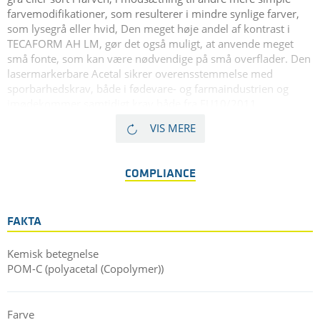
farvemodifikationer, som resulterer i mindre synlige farver,
som lysegrå eller hvid, Den meget høje andel af kontrast i
TECAFORM AH LM, gør det også muligt, at anvende meget
små fonte, som kan være nødvendige på små overflader. Den
lasermarkerbare Acetal sikrer overensstemmelse med
sporbarhedskrav, både i fødevare- og farmaindustrien og
imødekommer samtidigt krav både fra EU10/2011.
TECAFORM AH LM white laserprintbar - copolymer acetal
VIS MERE
plast - fås som lagervare, både som plader og stænger og
med kort leveringstid. En alternativ farve, TECAFORM AH LM
grå kan også produceres på anmodning.
COMPLIANCE
FAKTA
Kemisk betegnelse
POM-C (polyacetal (Copolymer))
Farve