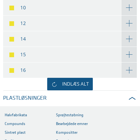
10
12
14
15
16
INDLÆS ALT
PLASTLØSNINGER
Halvfabrikata
Sprøjtestøbning
Compounds
Bearbejdede emner
Sintret plast
Kompositter