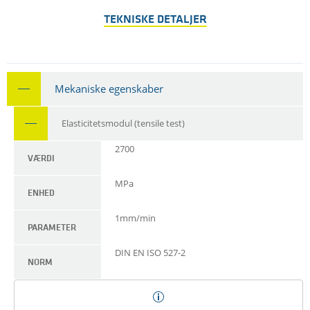
TEKNISKE DETALJER
Mekaniske egenskaber
Elasticitetsmodul (tensile test)
2700
VÆRDI
MPa
ENHED
1mm/min
PARAMETER
DIN EN ISO 527-2
NORM