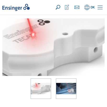
Din forespørgsel ({{productCount}} Produkter
Åbn
Hjem
Åbn
DK
favoritliste