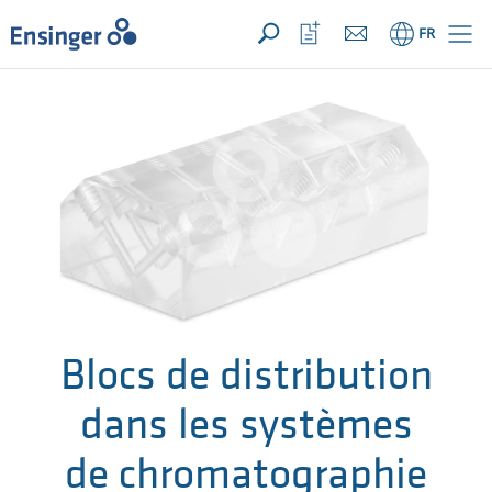
VOTRE DEMANDE ({{productCount}} Products)
OUVRIR
Accueil
Ouvrir
FR
la
liste
de
favoris
Blocs de distribution
dans les systèmes
de chromatographie