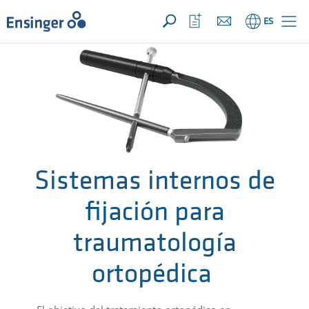
SU CONSULTA ({{productCount}} Products)
ABRIR
Inicio
Abrir
ES
lista
de
favoritos
Sistemas internos de
fijación para
traumatología
ortopédica