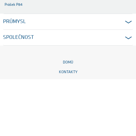
Prášek P84
PRŮMYSL
SPOLEČNOST
DOMŮ
KONTAKTY
PRÁVNÍ UPOZORNĚNÍ
PROHLÁŠENÍ O OCHRANĚ DAT
NASTAVENÍ COOKIES
VŠEOBECNÉ A OBCHODNÍ PODMÍNKY
© 2026 Ensinger