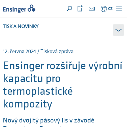
VAŠE POPTÁVKA ({{productCount}} Produkty)
OTEVŘÍT
Domů
Otevřít
CZ
seznam
oblíbených
TISK A NOVINKY
12. června 2024 / Tisková zpráva
Ensinger rozšiřuje výrobní
kapacitu pro
termoplastické
kompozity
Nový dvojitý pásový lis v závodě