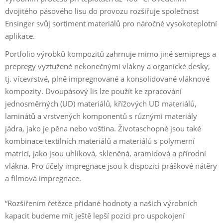
dvojitého pásového lisu do provozu rozšiřuje společnost
Ensinger svůj sortiment materiálů pro náročné vysokoteplotní
aplikace.
Portfolio výrobků kompozitů zahrnuje mimo jiné semipregs a
prepregy vyztužené nekonečnými vlákny a organické desky,
tj. vícevrstvé, plně impregnované a konsolidované vláknové
kompozity. Dvoupásový lis lze použít ke zpracování
jednosměrných (UD) materiálů, křížových UD materiálů,
laminátů a vrstvených komponentů s různými materiály
jádra, jako je pěna nebo voština. Životaschopné jsou také
kombinace textilních materiálů a materiálů s polymerní
matricí, jako jsou uhlíková, skleněná, aramidová a přírodní
vlákna. Pro účely impregnace jsou k dispozici práškové nátěry
a filmová impregnace.
“Rozšířením řetězce přidané hodnoty a našich výrobních
kapacit budeme mít ještě lepší pozici pro uspokojení