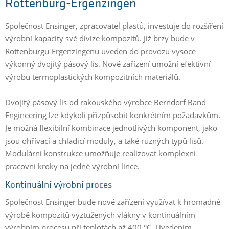
Rottenburg-Ergenzingen
Společnost Ensinger, zpracovatel plastů, investuje do rozšíření
výrobní kapacity své divize kompozitů. Již brzy bude v
Rottenburgu-Ergenzingenu uveden do provozu vysoce
výkonný dvojitý pásový lis. Nové zařízení umožní efektivní
výrobu termoplastických kompozitních materiálů.
Dvojitý pásový lis od rakouského výrobce Berndorf Band
Engineering lze kdykoli přizpůsobit konkrétním požadavkům.
Je možná flexibilní kombinace jednotlivých komponent, jako
jsou ohřívací a chladicí moduly, a také různých typů lisů.
Modulární konstrukce umožňuje realizovat komplexní
pracovní kroky na jedné výrobní lince.
Kontinuální výrobní proces
Společnost Ensinger bude nové zařízení využívat k hromadné
výrobě kompozitů vyztužených vlákny v kontinuálním
výrobním procesu při teplotách až 400 °C. Uvedením