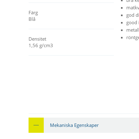
matkva
Färg
god d
Blå
good 
metal
röntg
Densitet
1,56 g/cm3
Mekaniska Egenskaper