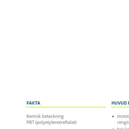
FAKTA
HUVUD 
Kemisk beteckning
motst
PBT (polyetylentereftalat)
rengö
bra k