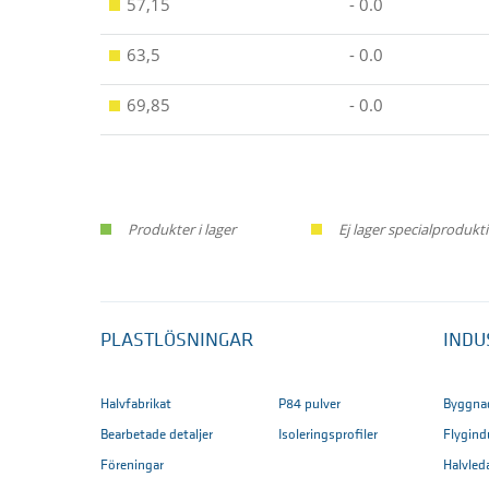
57,15
- 0.0
63,5
- 0.0
69,85
- 0.0
Produkter i lager
Ej lager specialproduk
PLASTLÖSNINGAR
INDU
Halvfabrikat
P84 pulver
Byggna
Bearbetade detaljer
Isoleringsprofiler
Flygind
Föreningar
Halvled