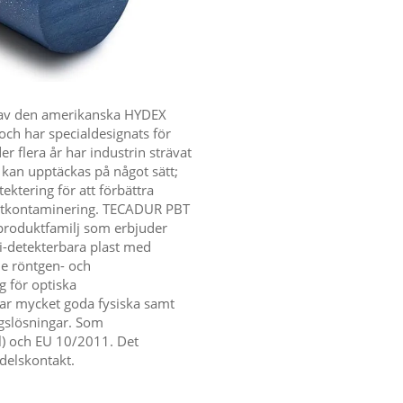
 av den amerikanska HYDEX
och har specialdesignats för
 flera år har industrin strävat
kan upptäckas på något sätt;
ektering för att förbättra
uktkontaminering. TECADUR PBT
produktfamilj som erbjuder
ti-detekterbara plast med
de röntgen- och
g för optiska
ar mycket goda fysiska samt
gslösningar. Som
al) och EU 10/2011. Det
delskontakt.