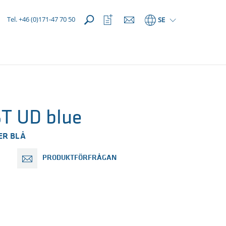
Öppna
Öppna
Tel. +46 (0)171-47 70 50
SE
favoriter
T UD blue
ER BLÅ
PRODUKTFÖRFRÅGAN