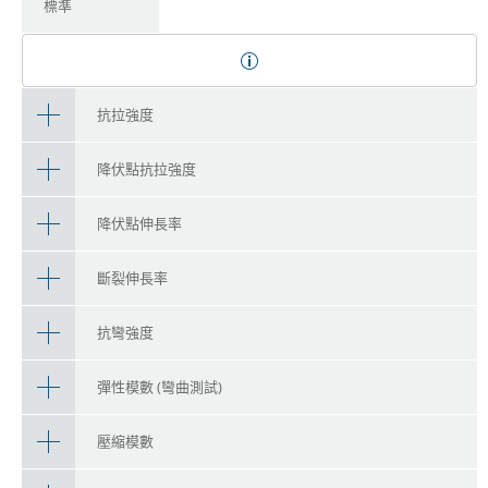
標準
抗拉強度
降伏點抗拉強度
降伏點伸長率
斷裂伸長率
抗彎強度
彈性模數 (彎曲測試)
壓縮模數