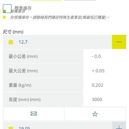
標準庫存
常備庫存
非常備庫存。請聯絡我們確認特殊生產事宜(需最低訂購量)。
尺寸 (mm)
12,7
最小公差 (mm)
- 0.0
最大公差 (mm)
+ 0.05
重量 (kg/m)
0.202
長度 (mm) (mm)
3000
19,05