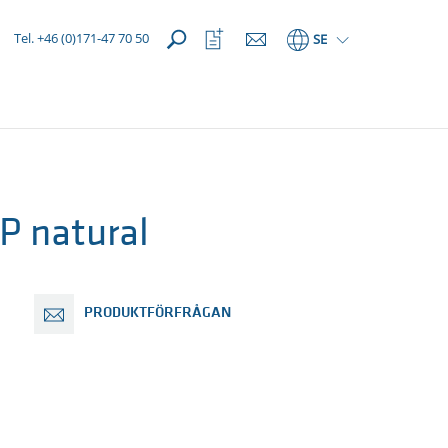
Öppna
Öppna
Tel. +46 (0)171-47 70 50
SE
favoriter
 natural
PRODUKTFÖRFRÅGAN