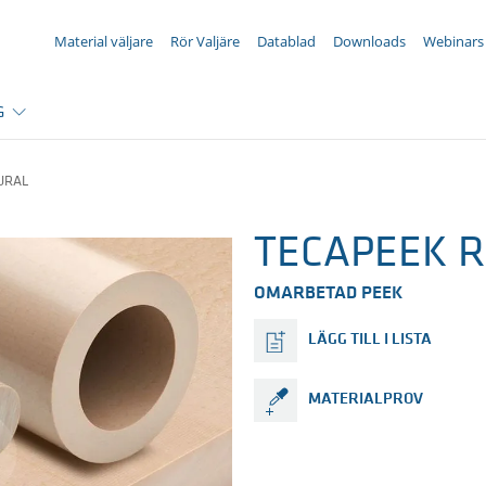
DIN FÖRFRÅGAN ({{productCount}} Products)
Material väljare
Rör Valjäre
Datablad
Downloads
Webinars
G
URAL
TECAPEEK RP
OMARBETAD PEEK
LÄGG TILL I LISTA
MATERIALPROV