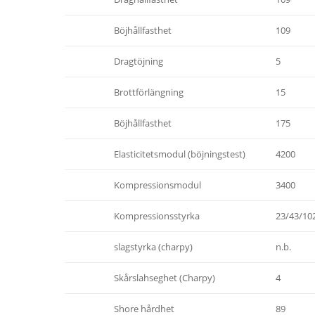
Böjhållfasthet
109
Dragtöjning
5
Brottförlängning
15
Böjhållfasthet
175
Elasticitetsmodul (böjningstest)
4200
Kompressionsmodul
3400
Kompressionsstyrka
23/43/10
slagstyrka (charpy)
n.b.
Skårslahseghet (Charpy)
4
Shore hårdhet
89