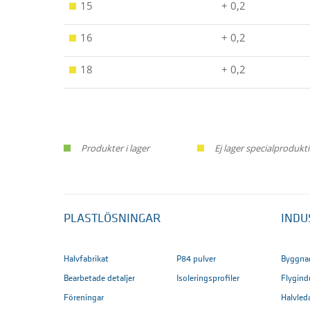
15
+ 0,2
16
+ 0,2
18
+ 0,2
Produkter i lager
Ej lager specialproduk
PLASTLÖSNINGAR
INDU
Halvfabrikat
P84 pulver
Byggna
Bearbetade detaljer
Isoleringsprofiler
Flygind
Föreningar
Halvled