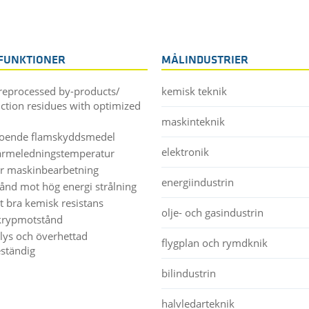
FUNKTIONER
MÅLINDUSTRIER
reprocessed by-products/
kemisk teknik
ction residues with optimized
maskinteknik
oende flamskyddsmedel
elektronik
ärmeledningstemperatur
ör maskinbearbetning
energiindustrin
ånd mot hög energi strålning
t bra kemisk resistans
olje- och gasindustrin
krypmotstånd
lys och överhettad
flygplan och rymdknik
ständig
bilindustrin
halvledarteknik