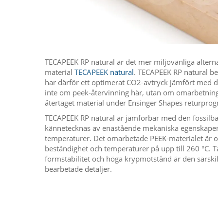
TECAPEEK RP natural är det mer miljövänliga alternat
material
TECAPEEK natural
. TECAPEEK RP natural b
har därför ett optimerat CO2-avtryck jämfört med det
inte om peek-återvinning här, utan om omarbetning
återtaget material under Ensinger Shapes returpro
TECAPEEK RP natural är jämförbar med den fossilb
kännetecknas av enastående mekaniska egenskaper, 
temperaturer. Det omarbetade PEEK-materialet är o
beständighet och temperaturer på upp till 260 °C. T
formstabilitet och höga krypmotstånd är den särskil
bearbetade detaljer.