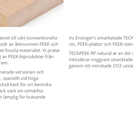
ivet till vårt konventionella
Av Ensinger's omarbetade TECAP
estår av återvunnen PEEK och
rör, PEEK-plattor och PEEK-stän
 fossila materialet. Vi pratar
TECAPEEK RP natural är en del a
 av PEEK-biprodukter från
inkluderar noggrant utvecklade 
gram.
genom sitt minskade CO2-utslä
aserade versionen och
speciellt vid höga
ckså känt för sin kemiska
ack vare sin utmärkta
t lämplig för krävande