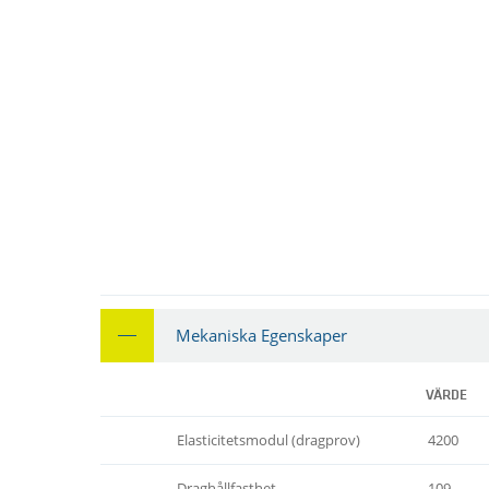
Mekaniska Egenskaper
VÄRDE
Elasticitetsmodul (dragprov)
4200
Draghållfasthet
109