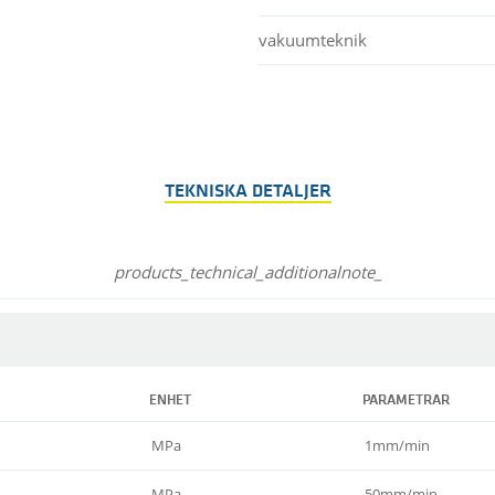
vakuumteknik
TEKNISKA DETALJER
products_technical_additionalnote_
ENHET
PARAMETRAR
MPa
1mm/min
MPa
50mm/min