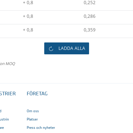
+ 0,8
0,252
+ 0,8
0,286
+ 0,8
0,359
LADDA ALLA
tion MOQ
STRIER
FÖRETAG
d
Om oss
ustrin
Platser
are
Press och nyheter