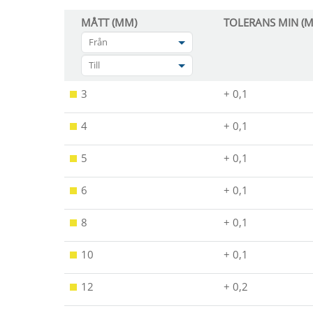
MÅTT (MM)
TOLERANS MIN (
Från
Till
3
+ 0,1
4
+ 0,1
5
+ 0,1
6
+ 0,1
8
+ 0,1
10
+ 0,1
12
+ 0,2