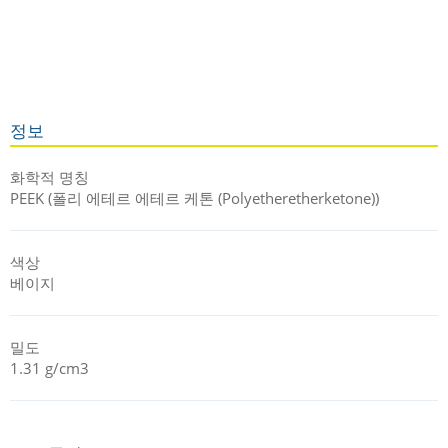
사업을 진행 하고 있습니다.
TECAPEEK RP natural은 엔싱거의 "내일을 위한 재사용(Reuse
for Tomorrow)" 솔루션의 일부입니다. 여기에는 CO₂ 배출량 감
소를 통해 환경 보호에 크게 기여하는 세심하게 개발된 제품이 포
함됩니다.
정보
화학적 명칭
PEEK (폴리 에테르 에테르 케톤 (Polyetheretherketone))
색상
베이지
밀도
1.31 g/cm3