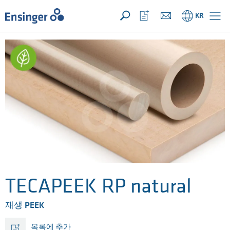
문의사항 ({{productCount}} Products)
열기
홈
관
KR
심
목
록
열
기
TECAPEEK RP natural
재생 PEEK
목록에 추가