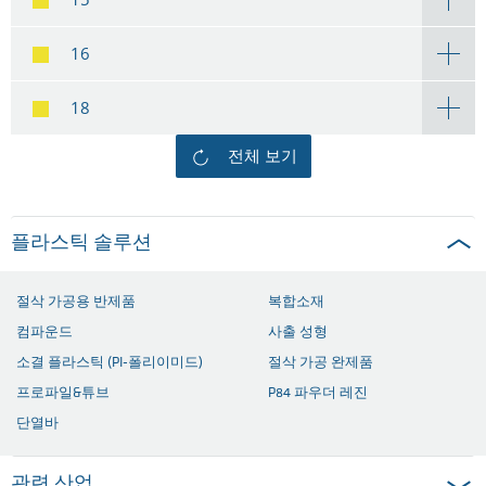
16
18
전체 보기
플라스틱 솔루션
절삭 가공용 반제품
복합소재
컴파운드
사출 성형
소결 플라스틱 (PI-폴리이미드)
절삭 가공 완제품
프로파일&튜브
P84 파우더 레진
단열바
관련 산업