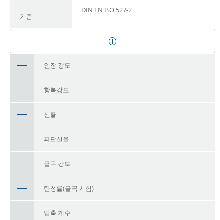
DIN EN ISO 527-2
기준
인장 강도
항복강도
신율
파단신율
굴곡 강도
탄성률(굴곡 시험)
압축 계수