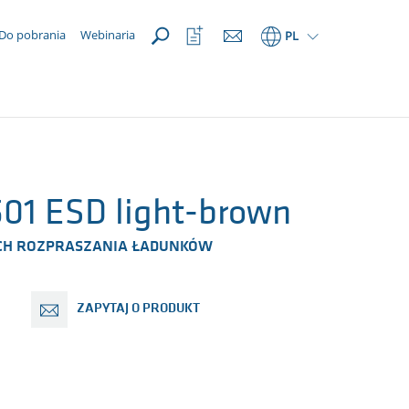
OTWÓRZ
Otwórz
Do pobrania
Webinaria
PL
listę
ulubionych
01 ESD light-brown
ACH ROZPRASZANIA ŁADUNKÓW
ZAPYTAJ O PRODUKT