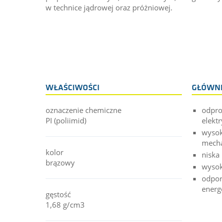
w technice jądrowej oraz próżniowej.
WŁAŚCIWOŚCI
GŁÓWNE
oznaczenie chemiczne
odpro
PI (poliimid)
elekt
wysok
mecha
kolor
niska
brązowy
wysok
odpor
energ
gęstość
1,68 g/cm3