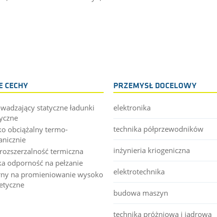
 CECHY
PRZEMYSŁ DOCELOWY
wadzający statyczne ładunki
elektronika
ryczne
technika półprzewodników
o obciążalny termo-
nicznie
inżynieria kriogeniczna
 rozszerzalność termiczna
a odporność na pełzanie
elektrotechnika
ny na promieniowanie wysoko
etyczne
budowa maszyn
technika próżniowa i jądrowa