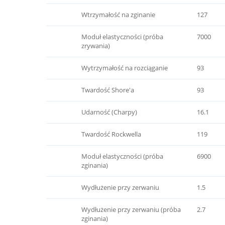
Wtrzymałość na zginanie
127
Moduł elastyczności (próba
7000
zrywania)
Wytrzymałość na rozciąganie
93
Twardość Shore'a
93
Udarność (Charpy)
16.1
Twardość Rockwella
119
Moduł elastyczności (próba
6900
zginania)
Wydłużenie przy zerwaniu
1.5
Wydłużenie przy zerwaniu (próba
2.7
zginania)