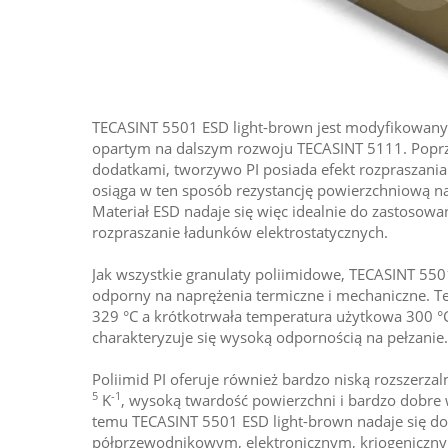
TECASINT 5501 ESD light-brown jest modyfikowany
opartym na dalszym rozwoju TECASINT 5111. Poprz
dodatkami, tworzywo PI posiada efekt rozpraszania
osiąga w ten sposób rezystancję powierzchniową n
Materiał ESD nadaje się więc idealnie do zastosowa
rozpraszanie ładunków elektrostatycznych.
Jak wszystkie granulaty poliimidowe, TECASINT 550
odporny na naprężenia termiczne i mechaniczne. T
329 °C a krótkotrwała temperatura użytkowa 300 °C
charakteryzuje się wysoką odpornością na pełzanie.
Poliimid PI oferuje również bardzo niską rozszerza
5
-1
K
, wysoką twardość powierzchni i bardzo dobre w
temu TECASINT 5501 ESD light-brown nadaje się d
półprzewodnikowym, elektronicznym, kriogeniczny