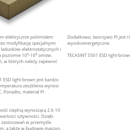
m elektrycznie poliimidem
Dodatkowo, tworzywo PI jest 
ez modyfikację specjalnymi
wysokoenergetyczne.
 ładunków elektrostatycznych i
6
8
a poziomie 10
-10
omów.
TECASINT 5501 ESD light-brown
ń, w których należy zapewnić
1 ESD light-brown jest bardzo
emperatura zeszklenia wynosi
. Ponadto, materiał PI
-
lność cieplną wynoszącą 2.6 10
artości sztywności. Dzięki
o zastosowań w przemyśle
m, a także w budowie maszyn,