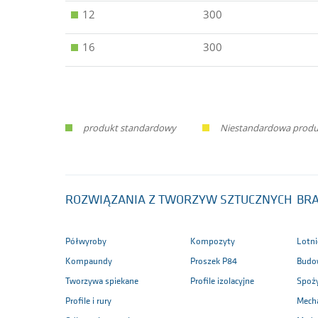
12
300
16
300
produkt standardowy
Niestandardowa produ
ROZWIĄZANIA Z TWORZYW SZTUCZNYCH
BR
Półwyroby
Kompozyty
Lotni
Kompaundy
Proszek P84
Budo
Tworzywa spiekane
Profile izolacyjne
Spoż
Profile i rury
Mech