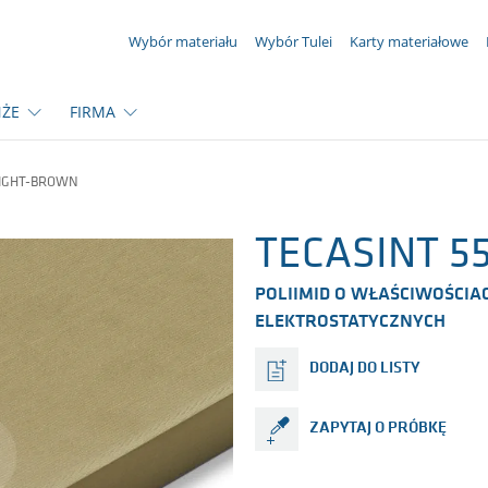
TWOJE ZAPYTANIE ({{productCount}} produkty)
Wybór materiału
Wybór Tulei
Karty materiałowe
ŻE
FIRMA
LIGHT-BROWN
TECASINT 55
POLIIMID O WŁAŚCIWOŚCI
ELEKTROSTATYCZNYCH
DODAJ DO LISTY
ZAPYTAJ O PRÓBKĘ