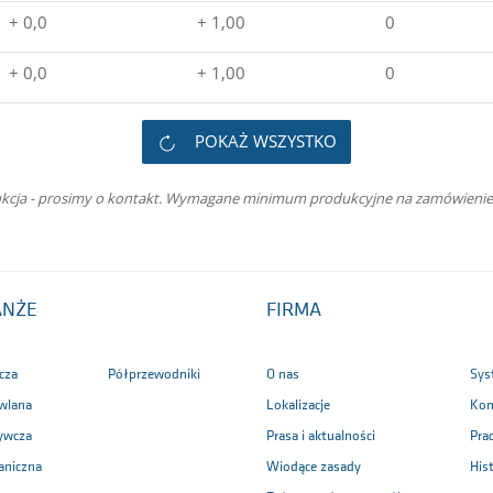
+ 0,0
+ 1,00
0
+ 0,0
+ 1,00
0
POKAŻ WSZYSTKO
kcja - prosimy o kontakt. Wymagane minimum produkcyjne na zamówienie
ANŻE
FIRMA
cza
Półprzewodniki
O nas
Sys
wlana
Lokalizacje
Kon
ywcza
Prasa i aktualności
Pra
aniczna
Wiodące zasady
Hist