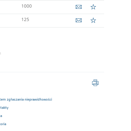
1000
125
.
Drukuj
stronę
tem zgłaszania nieprawidłowości
takty
ca
oria