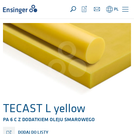
TWOJE ZAPYTANIE ({{productCount}} produkty)
OTWÓRZ
Strona
Otwórz
PL
główna
listę
ulubionych
TECAST L yellow
PA 6 C Z DODATKIEM OLEJU SMAROWEGO
DODAJ DO LISTY