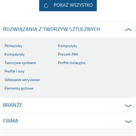
POKAŻ WSZYSTKO
ROZWIĄZANIA Z TWORZYW SZTUCZNYCH
Półwyroby
Kompozyty
Kompaundy
Proszek P84
Tworzywa spiekane
Profile izolacyjne
Profile i rury
Odlewanie wtryskowe
Elementy gotowe
BRANŻE
FIRMA