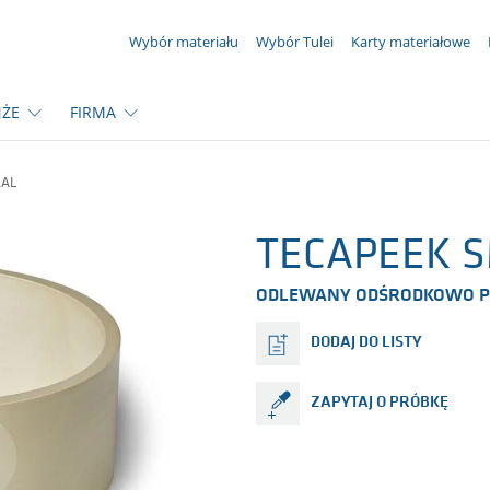
TWOJE ZAPYTANIE ({{productCount}} produkty)
Wybór materiału
Wybór Tulei
Karty materiałowe
ŻE
FIRMA
RAL
TECAPEEK S
ODLEWANY ODŚRODKOWO P
DODAJ DO LISTY
ZAPYTAJ O PRÓBKĘ