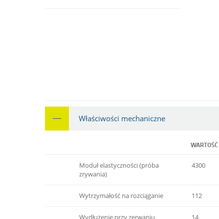
Właściwości mechaniczne
WARTOŚĆ
Moduł elastyczności (próba
4300
zrywania)
Wytrzymałość na rozciąganie
112
Wydłużenie przy zerwaniu
14