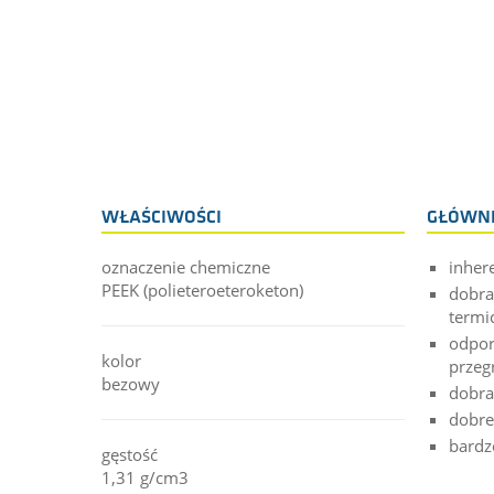
WŁAŚCIWOŚCI
GŁÓWNE
oznaczenie chemiczne
inher
PEEK (polieteroeteroketon)
dobra
termi
odpor
kolor
przeg
bezowy
dobra
dobre
bardz
gęstość
1,31 g/cm3