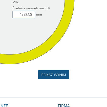
MIN
Średnica wewnętrzna (ID)
mm
POKAŻ WYNIKI
ANŻE
FIRMA