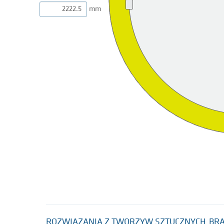
mm
ROZWIĄZANIA Z TWORZYW SZTUCZNYCH
BR