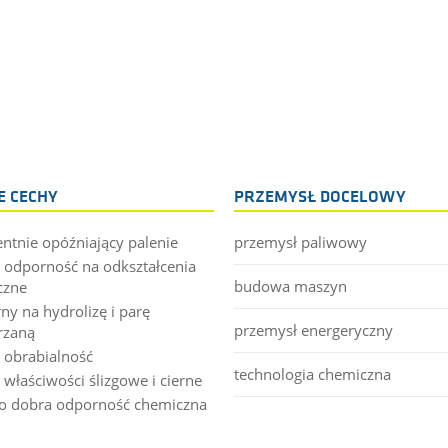
 CECHY
PRZEMYSŁ DOCELOWY
entnie opóźniający palenie
przemysł paliwowy
 odporność na odkształcenia
budowa maszyn
czne
ny na hydrolizę i parę
przemysł energeryczny
rzaną
 obrabialność
technologia chemiczna
 właściwości ślizgowe i cierne
o dobra odporność chemiczna