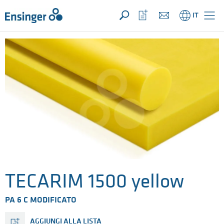
LA TUA RICHIESTA ({{productCount}} Prodotti)
APRI
Pagina
Apri
IT
iniziale
la
lista
dei
preferiti
TECARIM 1500 yellow
PA 6 C MODIFICATO
AGGIUNGI ALLA LISTA