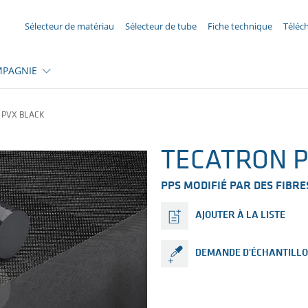
VOTRE DEMANDE ({{productCount}} Products)
Sélecteur de matériau
Sélecteur de tube
Fiche technique
Téléc
PAGNIE
 PVX BLACK
TECATRON P
PPS MODIFIÉ PAR DES FIBRE
AJOUTER À LA LISTE
DEMANDE D'ÉCHANTILL