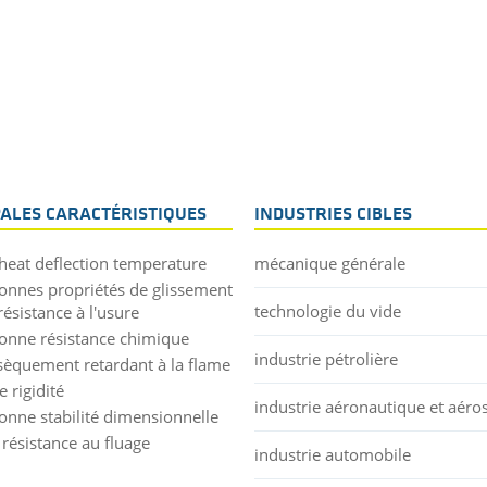
PALES CARACTÉRISTIQUES
INDUSTRIES CIBLES
heat deflection temperature
mécanique générale
bonnes propriétés de glissement
technologie du vide
résistance à l'usure
bonne résistance chimique
industrie pétrolière
nsèquement retardant à la flame
 rigidité
industrie aéronautique et aéros
bonne stabilité dimensionnelle
 résistance au fluage
industrie automobile