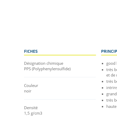
FICHES
PRINCI
Désignation chimique
good 
PPS (Polyphenylensulfide)
très 
et de 
très 
Couleur
intri
noir
grande
très 
haute
Densité
1,5 g/cm3