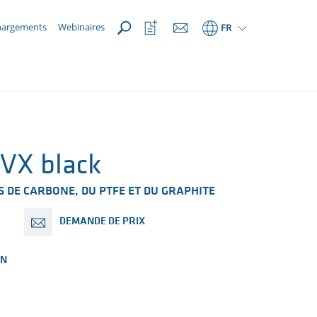
OUVRIR
Ouvrir
hargements
Webinaires
FR
la
liste
de
favoris
VX black
S DE CARBONE, DU PTFE ET DU GRAPHITE
DEMANDE DE PRIX
ON