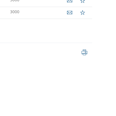
3000
Imprimer
la
page