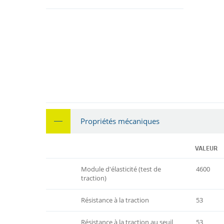
Propriétés mécaniques
VALEUR
Module d'élasticité (test de
4600
traction)
Résistance à la traction
53
Résistance à la traction au seuil
53