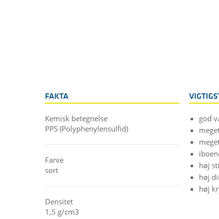
FAKTA
VIGTIG
Kemisk betegnelse
god v
PPS (Polyphenylensulfid)
meget
meget
iboe
Farve
høj s
sort
høj d
høj k
Densitet
1,5 g/cm3