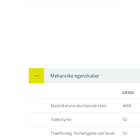
Mekaniske egenskaber
VÆRDI
Elasticitetsmodul (tensile test)
4600
Trækstyrke
53
Trækforsøg -Forlængelse ved brud
53