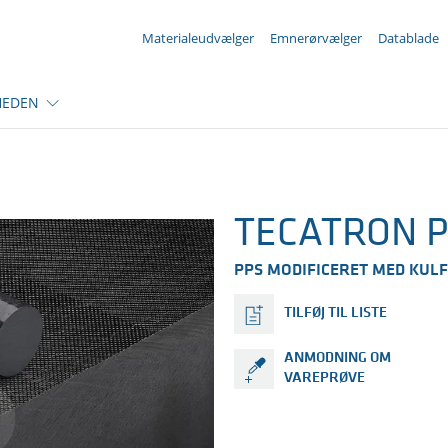
Din forespørgsel ({{productCount}} Produkter
Materialeudvælger
Emnerørvælger
Datablade
HEDEN
TECATRON P
PPS MODIFICERET MED KULF
TILFØJ TIL LISTE
ANMODNING OM
VAREPRØVE