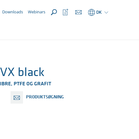
Åbn
Åbn
Downloads
Webinars
DK
favoritliste
VX black
IBRE, PTFE OG GRAFIT
PRODUKTSØGNING