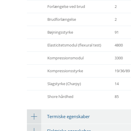
Forlængelse ved brud
2
Brudforlængelse
2
Bøjningsstyrke
91
Elasticitetsmodul (flexural test)
4800
Kompressionsmodul
3300
Kompressionsstyrke
19/36/89
Slagstyrke (Charpy)
14
Shore hårdhed
85
Termiske egenskaber
Elektriske egenskaber