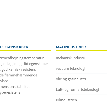
STE EGENSKABER
MÅLINDUSTRIER
armeafbøjningstemperatur
mekanisk industri
 gode glid og slid egenskaber
vacuum teknologi
 god kemisk resistens
nde flammehæmmende
olie og gasindustri
tivhed
imensionsstabilitet
Luft- og rumfartsteknologi
ryberesistens
Bilindustrien