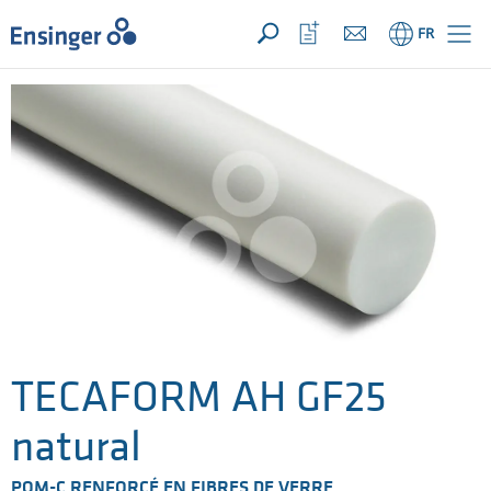
VOTRE DEMANDE ({{productCount}} Products)
OUVRIR
Accueil
Ouvrir
FR
la
liste
de
favoris
TECAFORM AH GF25
natural
POM-C RENFORCÉ EN FIBRES DE VERRE