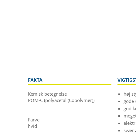
FAKTA
VIGTIG
Kemisk betegnelse
høj st
POM-C (polyacetal (Copolymer))
gode 
god k
meget
Farve
elektr
hvid
svær 