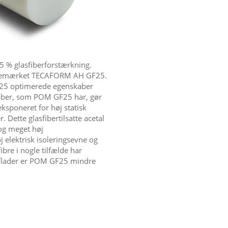
25 % glasfiberforstærkning.
varemærket TECAFORM AH GF25.
25 optimerede egenskaber
kaber, som POM GF25 har, gør
eksponeret for høj statisk
 Dette glasfibertilsatte acetal
og meget høj
elektrisk isoleringsevne og
bre i nogle tilfælde har
erflader er POM GF25 mindre