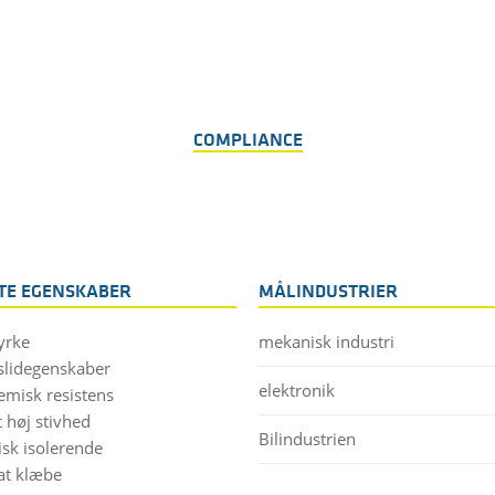
COMPLIANCE
STE EGENSKABER
MÅLINDUSTRIER
yrke
mekanisk industri
slidegenskaber
elektronik
emisk resistens
 høj stivhed
Bilindustrien
isk isolerende
at klæbe