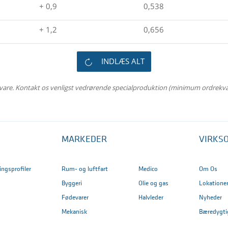
+ 0,9
0,538
+ 1,2
0,656
INDLÆS ALT
rvare. Kontakt os venligst vedrørende specialproduktion (minimum ordrekv
MARKEDER
VIRKS
ringsprofiler
Rum- og luftfart
Medico
Om Os
Byggeri
Olie og gas
Lokatione
Fødevarer
Halvleder
Nyheder
Mekanisk
Bæredygti