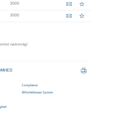
3000
3000
antitet nødvendig)
Udskriv
OMHED
side
Compliance
r
Whistleblower System
ghed