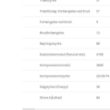
Trækstyrke
51
Trækforsøg -Forlængelse ved brud
51
Forlængelse ved brud
9
Brudforlængelse
12
Bøjningsstyrke
88
Elasticitetsmodul (flexural test)
4100
Kompressionsmodul
3600
Kompressionsstyrke
23/39/74
Slagstyrke (Charpy)
36
Shore hårdhed
84