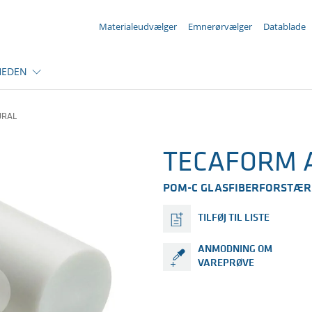
Din forespørgsel ({{productCount}} Produkter
Materialeudvælger
Emnerørvælger
Datablade
HEDEN
URAL
TECAFORM A
POM-C GLASFIBERFORSTÆR
TILFØJ TIL LISTE
ANMODNING OM
VAREPRØVE