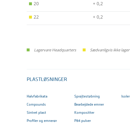
20
+ 0,2
22
+ 0,2
Lagervare Headquarters
Sædvanligvis ikke lage
PLASTLØSNINGER
Halvfabrikata
Sprøjtestøbning
Isole
Compounds
Bearbejdede emner
Sintret plast
Kompositter
Profiler og emnerør
P84 pulver