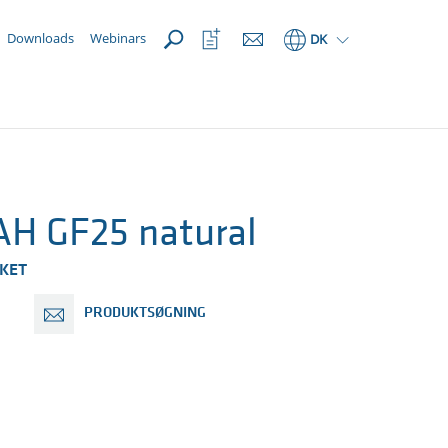
Åbn
Åbn
Downloads
Webinars
DK
favoritliste
H GF25 natural
KET
PRODUKTSØGNING