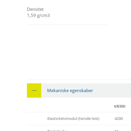
Densitet
1,59 g/cm3
Mekaniske egenskaber
VÆRDI
Elasticitetsmodul (tensile test)
4200