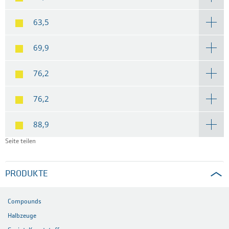
63,5
69,9
76,2
76,2
88,9
Seite teilen
PRODUKTE
Compounds
Halbzeuge