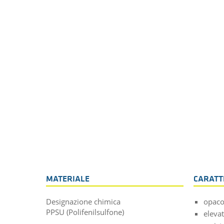
MATERIALE
CARATTE
Designazione chimica
opaco 
PPSU (Polifenilsulfone)
eleva