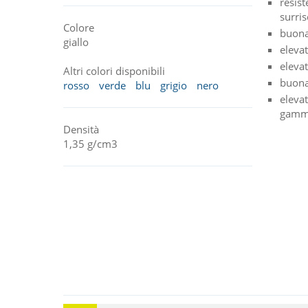
resist
surri
Colore
buona 
giallo
elevat
eleva
Altri colori disponibili
buona
rosso
verde
blu
grigio
nero
elevat
gam
Densità
1,35 g/cm3