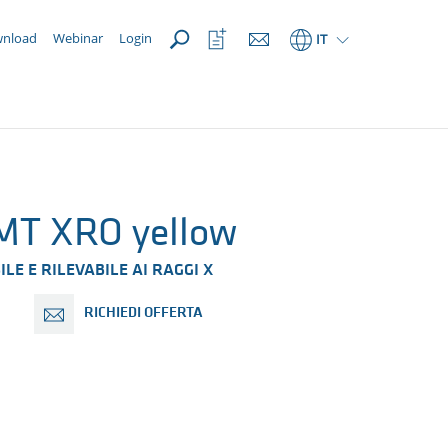
APRI
Apri
nload
Webinar
Login
IT
la
lista
dei
preferiti
MT XRO yellow
E E RILEVABILE AI RAGGI X
RICHIEDI OFFERTA