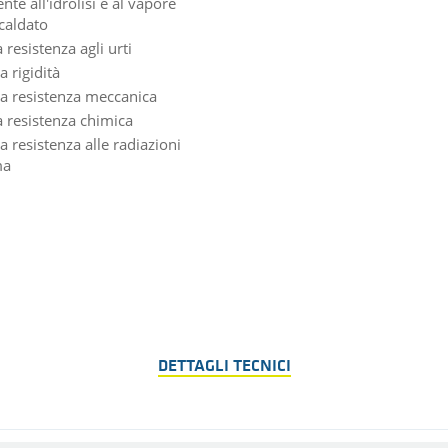
ente all'idrolisi e al vapore
scaldato
resistenza agli urti
a rigidità
ta resistenza meccanica
 resistenza chimica
a resistenza alle radiazioni
ma
DETTAGLI TECNICI