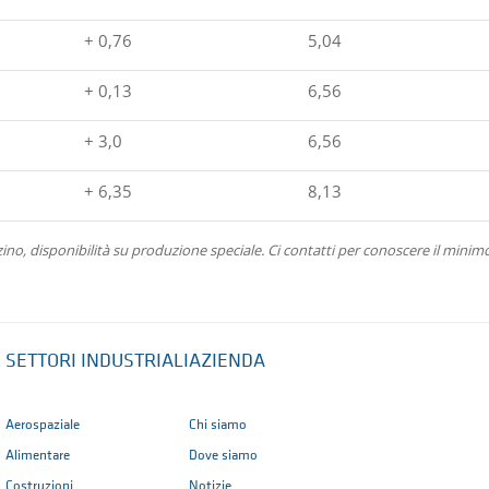
+ 0,76
5,04
+ 0,13
6,56
+ 3,0
6,56
+ 6,35
8,13
o, disponibilità su produzione speciale. Ci contatti per conoscere il minimo
SETTORI INDUSTRIALI
AZIENDA
Aerospaziale
Chi siamo
Alimentare
Dove siamo
Costruzioni
Notizie