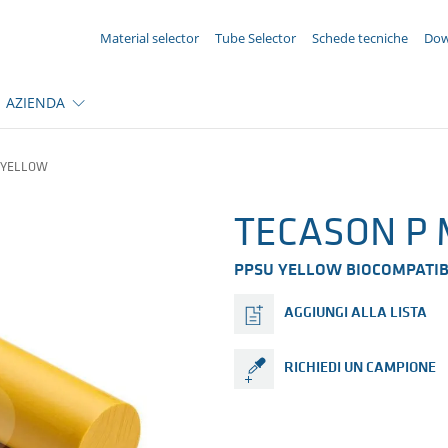
LA TUA RICHIESTA ({{productCount}} Prodotti)
Material selector
Tube Selector
Schede tecniche
Dow
AZIENDA
 YELLOW
TECASON P 
PPSU YELLOW BIOCOMPATIBIL
AGGIUNGI ALLA LISTA
RICHIEDI UN CAMPIONE