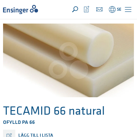
DIN FÖRFRÅGAN ({{productCount}} Products)
Öppna
Hem
Öppna
SE
favoriter
TECAMID 66 natural
OFYLLD PA 66
LÄGG TILL I LISTA