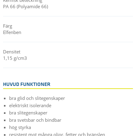
PA 66 (Polyamide 66)
Färg
Elfenben
Densitet
1,15 g/cm3
HUVUD FUNKTIONER
bra glid och slitegenskaper
elektriskt isolerande
bra slitegenskaper
bra svetsbar och bindbar
hög styrka
resistent mot många oljor, fetter och bränslen