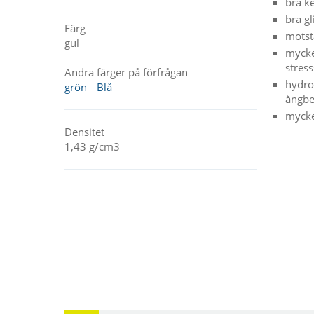
bra k
bra gl
Färg
motst
gul
mycke
stres
Andra färger på förfrågan
hydro
grön
Blå
ångbe
mycket
Densitet
1,43 g/cm3