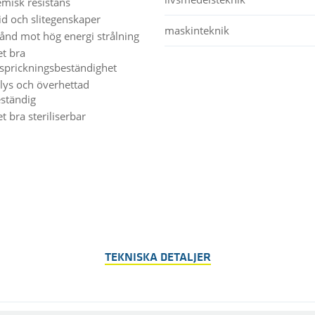
emisk resistans
id och slitegenskaper
maskinteknik
ånd mot hög energi strålning
t bra
ssprickningsbeständighet
lys och överhettad
ständig
 bra steriliserbar
TEKNISKA DETALJER