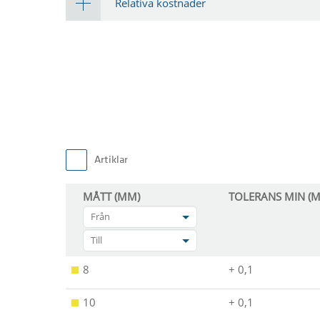
Relativa kostnader
Artiklar
MÅTT (MM)
TOLERANS MIN (
Från
Till
8
+ 0,1
10
+ 0,1