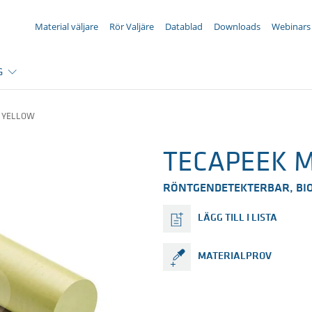
DIN FÖRFRÅGAN ({{productCount}} Products)
Material väljare
Rör Valjäre
Datablad
Downloads
Webinars
G
O YELLOW
TECAPEEK M
RÖNTGENDETEKTERBAR, BIO
LÄGG TILL I LISTA
MATERIALPROV