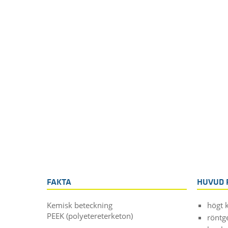
FAKTA
HUVUD 
Kemisk beteckning
högt 
PEEK (polyetereterketon)
röntg