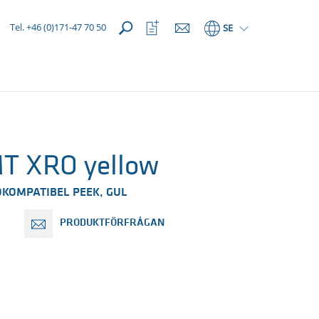
Öppna
Öppna
Tel. +46 (0)171-47 70 50
SE
favoriter
T XRO yellow
KOMPATIBEL PEEK, GUL
PRODUKTFÖRFRÅGAN