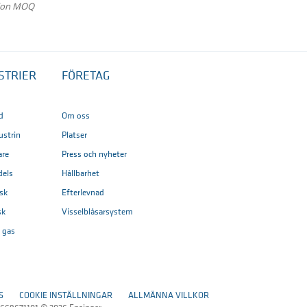
tion MOQ
STRIER
FÖRETAG
d
Om oss
ustrin
Platser
are
Press och nyheter
dels
Hållbarhet
sk
Efterlevnad
sk
Visselblåsarsystem
h gas
S
COOKIE INSTÄLLNINGAR
ALLMÄNNA VILLKOR