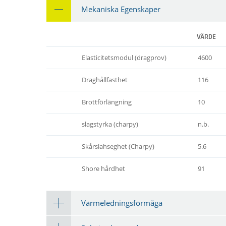
Mekaniska Egenskaper
VÄRDE
Elasticitetsmodul (dragprov)
4600
Draghållfasthet
116
Brottförlängning
10
slagstyrka (charpy)
n.b.
Skårslahseghet (Charpy)
5.6
Shore hårdhet
91
Värmeledningsförmåga