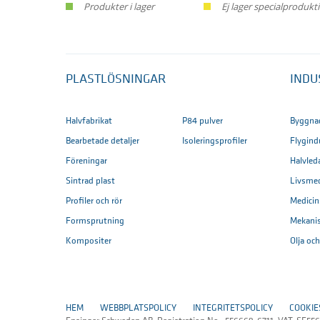
Produkter i lager
Ej lager specialproduk
PLASTLÖSNINGAR
INDU
Halvfabrikat
P84 pulver
Byggna
Bearbetade detaljer
Isoleringsprofiler
Flygind
Föreningar
Halvled
Sintrad plast
Livsme
Profiler och rör
Medicin
Formsprutning
Mekani
Kompositer
Olja oc
HEM
WEBBPLATSPOLICY
INTEGRITETSPOLICY
COOKIE