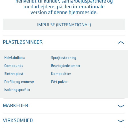
henvendt til kunder, samarbejdspartnere og
medarbejdere, på den internationale
version af denne hjemmeside:
IMPULSE (INTERNATIONAL)
PLASTLØSNINGER
Halvfabrikata
Sprøjtestøbning
Compounds
Bearbejdede emner
Sintret plast
Kompositter
Profiler og emnerør
P84 pulver
Isoleringsprofiler
MARKEDER
VIRKSOMHED