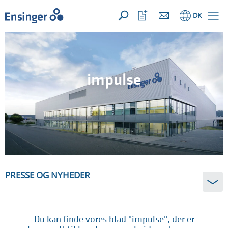
Din forespørgsel ({{productCount}} Produkter
Åbn
Hjem
Åbn
DK
favoritliste
impulse
PRESSE OG NYHEDER
Du kan finde vores blad "impulse", der er