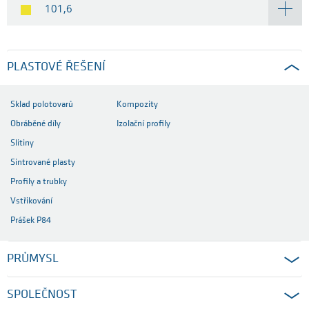
101,6
PLASTOVÉ ŘEŠENÍ
Sklad polotovarů
Kompozity
Obráběné díly
Izolační profily
Slitiny
Sintrované plasty
Profily a trubky
Vstřikování
Prášek P84
PRŮMYSL
SPOLEČNOST