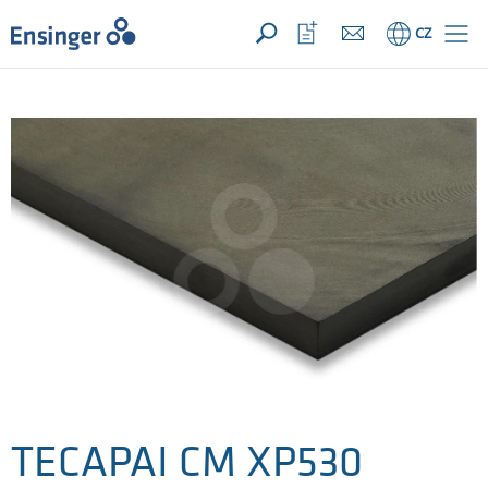
VAŠE POPTÁVKA ({{productCount}} Produkty)
OTEVŘÍT
Domů
Otevřít
CZ
seznam
oblíbených
TECAPAI CM XP530