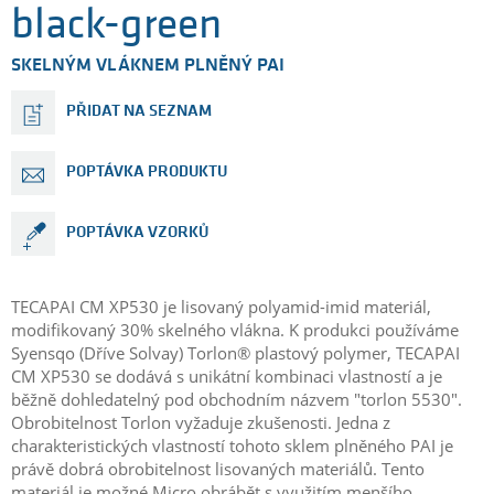
black-green
SKELNÝM VLÁKNEM PLNĚNÝ PAI
PŘIDAT NA SEZNAM
POPTÁVKA PRODUKTU
POPTÁVKA VZORKŮ
TECAPAI CM XP530 je lisovaný polyamid-imid materiál,
modifikovaný 30% skelného vlákna. K produkci používáme
Syensqo (Dříve Solvay)
Torlon® plastový polymer, TECAPAI
CM XP530 se dodává s unikátní kombinaci vlastností a je
běžně dohledatelný pod obchodním názvem "torlon 5530".
Obrobitelnost Torlon vyžaduje zkušenosti. Jedna z
charakteristických vlastností tohoto sklem plněného PAI je
právě dobrá obrobitelnost lisovaných materiálů. Tento
materiál je možné Micro obrábět s využitím menšího