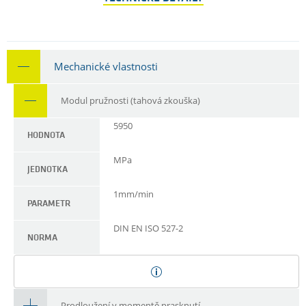
Mechanické vlastnosti
Modul pružnosti (tahová zkouška)
5950
HODNOTA
MPa
JEDNOTKA
1mm/min
PARAMETR
DIN EN ISO 527-2
NORMA
Prodloužení v momentě prasknutí