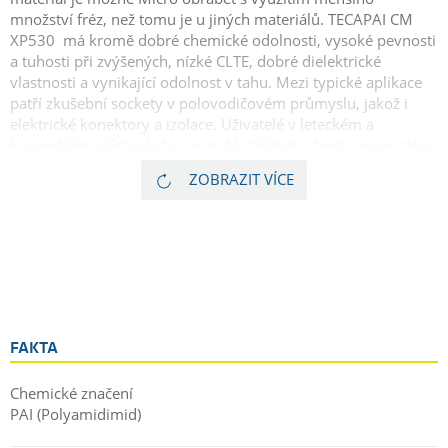
množství fréz, než tomu je u jiných materiálů. TECAPAI CM
XP530 má kromě dobré chemické odolnosti, vysoké pevnosti
a tuhosti při zvýšených, nízké CLTE, dobré dielektrické
vlastnosti a vynikající odolnost v tahu. Mezi typické aplikace
patří zkušební sockety v polovodičovém průmyslu, jakož i
elektrické konektory a izolace. Uživatelé v leteckém a
kosmickém průmyslu by se mohli zajímat o tento univerzální
plast PAI například jako upevňovcí prvky a kryty nebo i jako
ZOBRAZIT VÍCE
jiné konstrukční prvky. Minimální odběr je po 1 kuse, což
zvyšuje univerzálnost při výběru tohoto PAI produktu.
Torlon® PAI je registrován pod obchodní značkou
Syensqo
(Dříve Solvay)
Group.
FAKTA
Chemické značení
PAI (Polyamidimid)