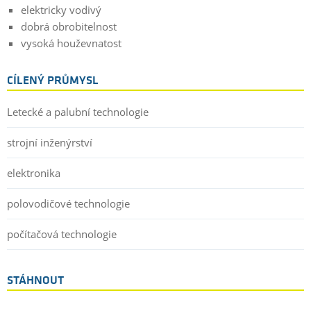
můžeme poskytnout i prohlášení o shodě.
elektricky vodivý
dobrá obrobitelnost
vysoká houževnatost
CÍLENÝ PRŮMYSL
Letecké a palubní technologie
strojní inženýrství
elektronika
polovodičové technologie
počítačová technologie
STÁHNOUT