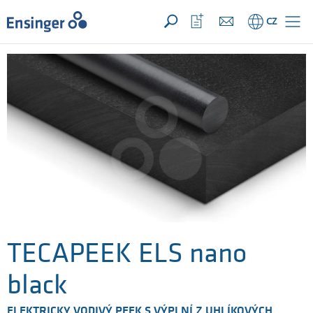
VAŠE POPTÁVKA ({{productCount}} Produkty)
OTEVŘÍT
Domů
Otevřít
CZ
seznam
oblíbených
TECAPEEK ELS nano
black
ELEKTRICKY VODIVÝ PEEK S VÝPLNÍ Z UHLÍKOVÝCH