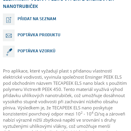
NANOTRUBIČEK
PŘIDAT NA SEZNAM
POPTÁVKA PRODUKTU
POPTÁVKA VZORKŮ
Pro aplikace, které vyžadují plast s přidanou vlastností
elektrické vodivosti, vyvinula společnost Ensinger PEEK ELS
pod obchodním názvem TECAPEEK ELS nano black s použitím
polymeru Victrex® PEEK 450. Tento materiál využívá výhod
přídavku uhlíkových nanotrubiček, což umožňuje dosáhnout
vysokého stupně vodivosti při zachování nízkého obsahu
plniva. Výsledkem je, že TECAPEEK ELS nano poskytuje
2
4
konzistentní povrchový odpor mezi 10
- 10
Ω/sq a zároveň
nabízí výrazně nižší zbytková napětí ve srovnání s druhy
vyztuženými uhlíkovými vlákny, což umožňuje menší