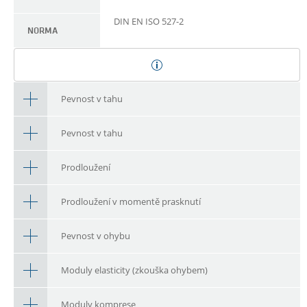
DIN EN ISO 527-2
NORMA
Pevnost v tahu
Pevnost v tahu
Prodloužení
Prodloužení v momentě prasknutí
Pevnost v ohybu
Moduly elasticity (zkouška ohybem)
Moduly komprese