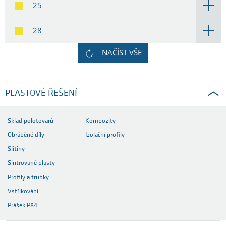
25
28
NAČÍST VŠE
PLASTOVÉ ŘEŠENÍ
Sklad polotovarů
Kompozity
Obráběné díly
Izolační profily
Slitiny
Sintrované plasty
Profily a trubky
Vstřikování
Prášek P84