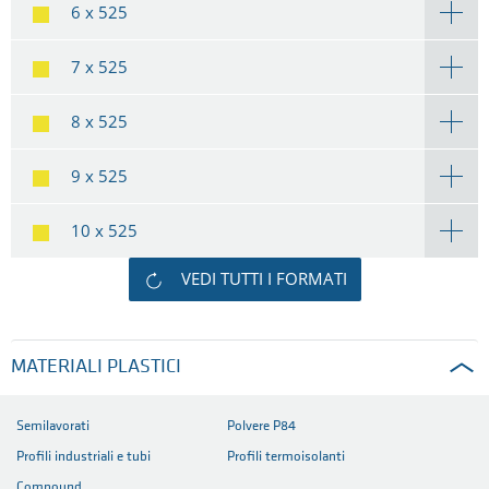
6 x 525
7 x 525
8 x 525
9 x 525
10 x 525
VEDI TUTTI I FORMATI
MATERIALI PLASTICI
Semilavorati
Polvere P84
Profili industriali e tubi
Profili termoisolanti
Compound