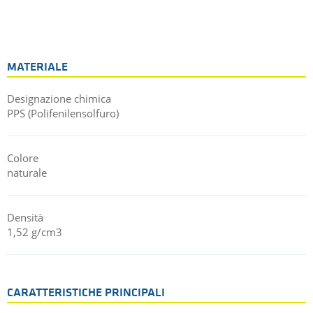
Queste lastre in PPS composito sono disponibili in spessori da
1 a 95 mm con dimensioni 525 x 625 mm. Per ridurre al
minimo i lunghi e costosi tempi di sviluppo, per il TECATEC
PPS CW50 PL V01 natural non sono richiesti minimi d'ordine.
MATERIALE
Designazione chimica
PPS (Polifenilensolfuro)
Colore
naturale
Densità
1,52 g/cm3
CARATTERISTICHE PRINCIPALI