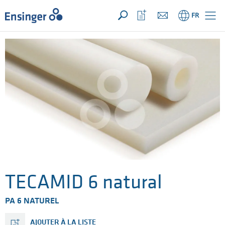
VOTRE DEMANDE ({{productCount}} Products)
OUVRIR
Accueil
Ouvrir
FR
la
liste
de
favoris
TECAMID 6 natural
PA 6 NATUREL
AJOUTER À LA LISTE