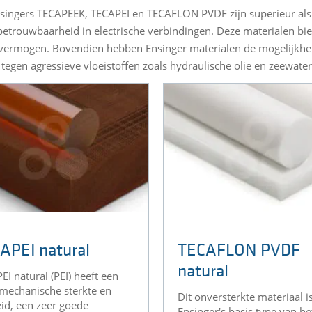
nsingers TECAPEEK, TECAPEI en TECAFLON PVDF zijn superieur als
betrouwbaarheid in electrische verbindingen. Deze materialen bie
h vermogen. Bovendien hebben Ensinger materialen de mogelijkhe
 tegen agressieve vloeistoffen zoals hydraulische olie en zeewater
APEI natural
TECAFLON PVDF
natural
EI natural (PEI) heeft een
mechanische sterkte en
Dit onversterkte materiaal i
heid, een zeer goede
Ensinger's basis type van he