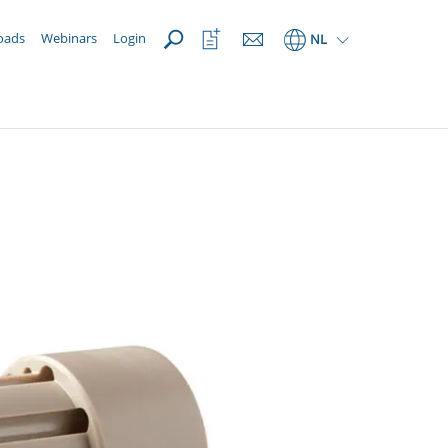
OPEN
Bekijk
oads
Webinars
Login
NL
favorietenlijst