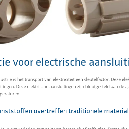
tie voor electrische aanslui
ustrie is het transport van elektriciteit een sleutelfactor. Deze ele
itingen. Deze elektrische aansluitingen zijn blootgesteld aan de
peraturen.
nststoffen overtreffen traditionele materia
 is in het verleden gemaakt van keramiek of zelfs glas. Dergelijk