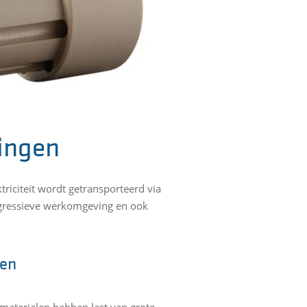
tingen
ktriciteit wordt getransporteerd via
 agressieve werkomgeving en ook
len
e materialen hebben last van grote