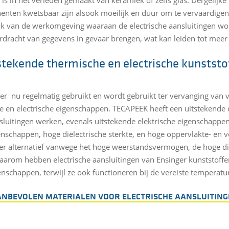
nten kwetsbaar zijn alsook moeilijk en duur om te vervaardige
 van de werkomgeving waaraan de electrische aansluitingen wor
rdracht van gegevens in gevaar brengen, wat kan leiden tot meer
stekende thermische en electrische kunststo
er nu regelmatig gebruikt en wordt gebruikt ter vervanging van 
 en electrische eigenschappen. TECAPEEK heeft een uitstekende
sluitingen werken, evenals uitstekende elektrische eigenschappen
genschappen, hoge diëlectrische sterkte, en hoge oppervlakte- en
 alternatief vanwege het hoge weerstandsvermogen, de hoge diël
arom hebben electrische aansluitingen van Ensinger kunststoff
enschappen, terwijl ze ook functioneren bij de vereiste temperatu
NBEVOLEN MATERIALEN VOOR ELECTRISCHE AANSLUITIN