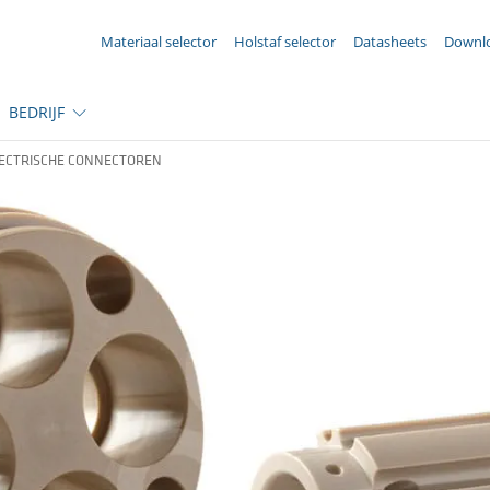
UW aanvraag ({{productCount}} Produkten)
Materiaal selector
Holstaf selector
Datasheets
Downl
BEDRIJF
ECTRISCHE CONNECTOREN