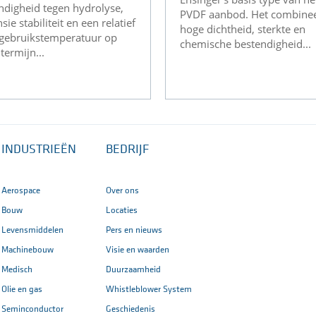
ndigheid tegen hydrolyse,
PVDF aanbod. Het combinee
ie stabiliteit en een relatief
hoge dichtheid, sterkte en
gebruikstemperatuur op
chemische bestendigheid...
termijn...
INDUSTRIEËN
BEDRIJF
Aerospace
Over ons
Bouw
Locaties
Levensmiddelen
Pers en nieuws
Machinebouw
Visie en waarden
Medisch
Duurzaamheid
Olie en gas
Whistleblower System
Seminconductor
Geschiedenis