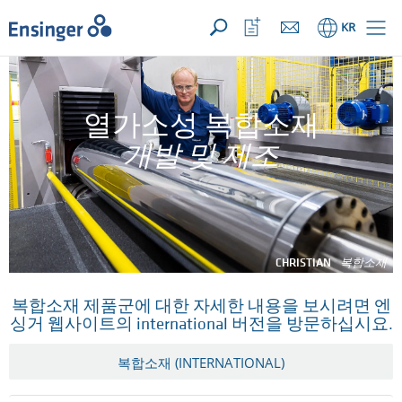
문의사항 ({{productCount}} Products)
열기
홈
관
KR
심
목
록
열
기
열가소성 복합소재
개발 및 제조
CHRISTIAN
복합소재
복합소재 제품군에 대한 자세한 내용을 보시려면 엔
싱거 웹사이트의 international 버전을 방문하십시요.
복합소재 (INTERNATIONAL)