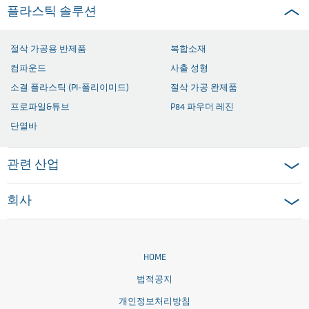
플라스틱 솔루션
절삭 가공용 반제품
복합소재
컴파운드
사출 성형
소결 플라스틱 (PI-폴리이미드)
절삭 가공 완제품
프로파일&튜브
P84 파우더 레진
단열바
관련 산업
회사
HOME
법적공지
개인정보처리방침