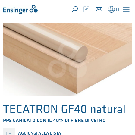
LA TUA RICHIESTA ({{productCount}} Prodotti)
APRI
Pagina
Apri
IT
iniziale
la
lista
dei
preferiti
TECATRON GF40 natural
PPS CARICATO CON IL 40% DI FIBRE DI VETRO
AGGIUNGI ALLA LISTA