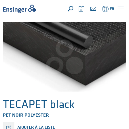
VOTRE DEMANDE ({{productCount}} Products)
OUVRIR
Accueil
Ouvrir
FR
la
liste
de
favoris
TECAPET black
PET NOIR POLYESTER
AJOUTER À LA LISTE