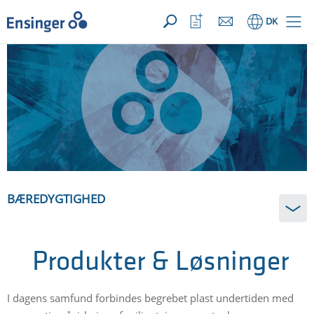
Din forespørgsel ({{productCount}} Produkter
Åbn
Hjem
Åbn
DK
favoritliste
BÆREDYGTIGHED
Produkter & Løsninger
I dagens samfund forbindes begrebet plast undertiden med