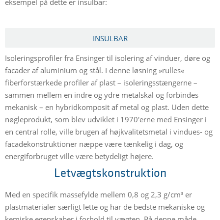
eksempel på dette er insulbar:
INSULBAR
Isoleringsprofiler fra Ensinger til isolering af vinduer, døre og
facader af aluminium og stål. I denne løsning »rulles«
fiberforstærkede profiler af plast – isoleringsstængerne –
sammen mellem en indre og ydre metalskal og forbindes
mekanisk – en hybridkomposit af metal og plast. Uden dette
nøgleprodukt, som blev udviklet i 1970'erne med Ensinger i
en central rolle, ville brugen af højkvalitetsmetal i vindues- og
facadekonstruktioner næppe være tænkelig i dag, og
energiforbruget ville være betydeligt højere.
Letvægtskonstruktion
Med en specifik massefylde mellem 0,8 og 2,3 g/cm³ er
plastmaterialer særligt lette og har de bedste mekaniske og
kemiske egenskaber i forhold til vægten. På denne måde