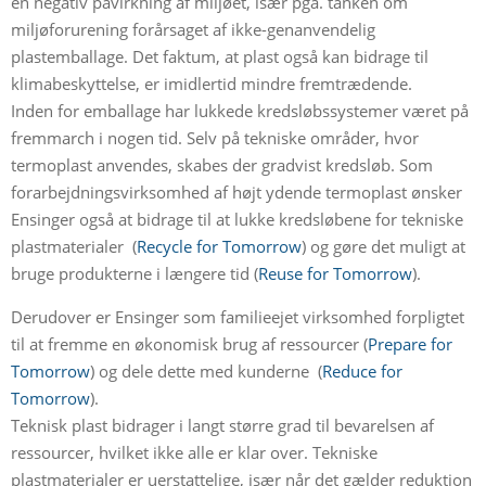
en negativ påvirkning af miljøet, især pga. tanken om
miljøforurening forårsaget af ikke-genanvendelig
plastemballage. Det faktum, at plast også kan bidrage til
klimabeskyttelse, er imidlertid mindre fremtrædende.
Inden for emballage har lukkede kredsløbssystemer været på
fremmarch i nogen tid. Selv på tekniske områder, hvor
termoplast anvendes, skabes der gradvist kredsløb. Som
forarbejdningsvirksomhed af højt ydende termoplast ønsker
Ensinger også at bidrage til at lukke kredsløbene for tekniske
plastmaterialer (
Recycle for Tomorrow
) og gøre det muligt at
bruge produkterne i længere tid (
Reuse for Tomorrow
).
Derudover er Ensinger som familieejet virksomhed forpligtet
til at fremme en økonomisk brug af ressourcer (
Prepare for
Tomorrow
) og dele dette med kunderne (
Reduce for
Tomorrow
).
Teknisk plast bidrager i langt større grad til bevarelsen af
ressourcer, hvilket ikke alle er klar over. Tekniske
plastmaterialer er uerstattelige, især når det gælder reduktion