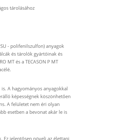
ágos tárolásához
U - polifenilszulfon) anyagok
lcák és tárolók gyártóinak és
CAPRO MT és a TECASON P MT
célé.
en is. A hagyományos anyagokkal
zerálló képességnek köszönhetően
ns. A felületet nem éri olyan
bb esetben a bevonat akár le is
Ez jelentősen növeli az élettani