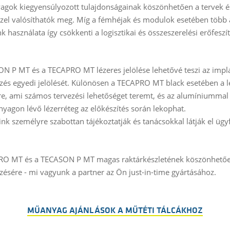
gok kiegyensúlyozott tulajdonságainak köszönhetően a tervek é
szel valósíthatók meg. Míg a fémhéjak és modulok esetében több al
 használata így csökkenti a logisztikai és összeszerelési erőfeszí
N P MT és a TECAPRO MT lézeres jelölése lehetővé teszi az impla
zés egyedi jelölését. Különösen a TECAPRO MT black esetében a lé
re, ami számos tervezési lehetőséget teremt, és az alumíniummal 
anyagon lévő lézerréteg az előkészítés során lekophat.
ink személyre szabottan tájékoztatják és tanácsokkal látják el ügy
O MT és a TECASON P MT magas raktárkészletének köszönhetően rö
zésére - mi vagyunk a partner az Ön just-in-time gyártásához.
MŰANYAG AJÁNLÁSOK A MŰTÉTI TÁLCÁKHOZ