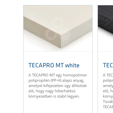
TECAPRO MT white
TEC
A TECAPRO MT egy homopolimer
A TE
polipropilén (PP-H) alapú anyag,
polip
amelyet kifejezetten úgy állítottak
amelye
elő, hogy nagy hőterhelésű
elő, 
környezetben is stabil legyen.
körny
Továb
TECA