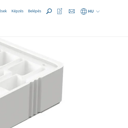
MEGNYIT
Kedvencek
ések
Képzés
Belépés
HU
megnyitása