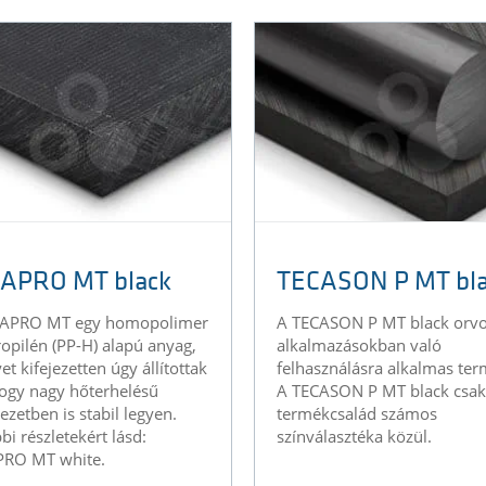
APRO MT black
TECASON P MT bl
CAPRO MT egy homopolimer
A TECASON P MT black orvo
ropilén (PP-H) alapú anyag,
alkalmazásokban való
t kifejezetten úgy állítottak
felhasználásra alkalmas ter
hogy nagy hőterhelésű
A TECASON P MT black csak
ezetben is stabil legyen.
termékcsalád számos
bi részletekért lásd:
színválasztéka közül.
PRO MT white.