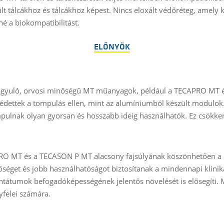
t tálcákhoz és tálcákhoz képest. Nincs eloxált védőréteg, amely
né a biokompatibilitást.
ELŐNYÖK
ágyuló, orvosi minőségű MT műanyagok, például a TECAPRO MT 
édettek a tompulás ellen, mint az alumíniumból készült modul
ulnak olyan gyorsan és hosszabb ideig használhatók. Ez csökkent
O MT és a TECASON P MT alacsony fajsúlyának köszönhetően a be
őséget és jobb használhatóságot biztosítanak a mindennapi klini
ntátumok befogadóképességének jelentős növelését is elősegíti. 
yfelei számára.