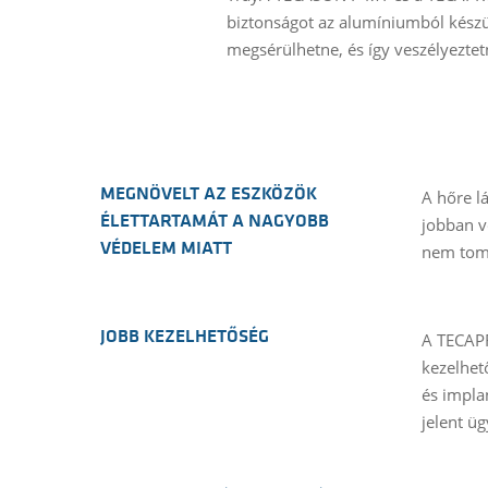
biztonságot az alumíniumból készül
megsérülhetne, és így veszélyeztet
MEGNÖVELT AZ ESZKÖZÖK
A hőre l
ÉLETTARTAMÁT A NAGYOBB
jobban v
VÉDELEM MIATT
nem tomp
JOBB KEZELHETŐSÉG
A TECAPR
kezelhet
és impla
jelent üg