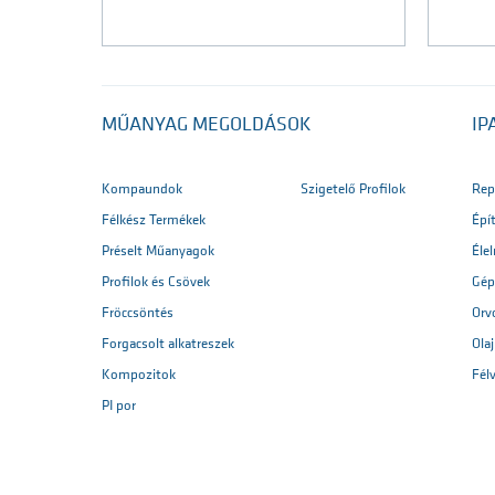
MŰANYAG MEGOLDÁSOK
IP
Kompaundok
Szigetelő Profilok
Rep
Félkész Termékek
Épí
Préselt Műanyagok
Éle
Profilok és Csövek
Gép
Fröccsöntés
Orv
Forgacsolt alkatreszek
Ola
Kompozitok
Fél
PI por