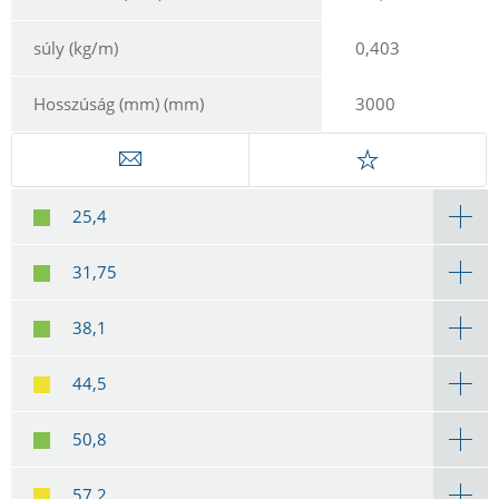
súly (kg/m)
0,403
Hosszúság (mm) (mm)
3000
25,4
31,75
38,1
44,5
50,8
57,2