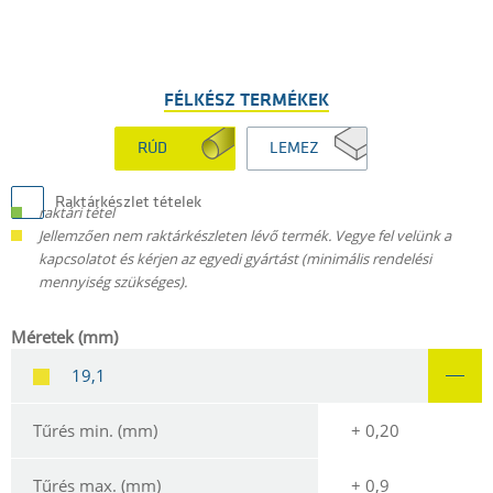
FÉLKÉSZ TERMÉKEK
RÚD
LEMEZ
Raktárkészlet tételek
raktári tétel
Jellemzően nem raktárkészleten lévő termék. Vegye fel velünk a
kapcsolatot és kérjen az egyedi gyártást (minimális rendelési
mennyiség szükséges).
Méretek (mm)
19,1
Tűrés min. (mm)
+ 0,20
Tűrés max. (mm)
+ 0,9