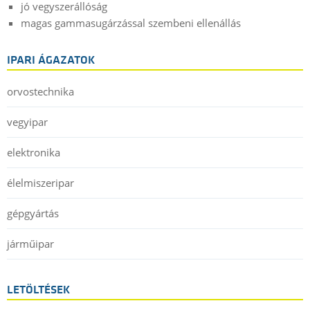
jó vegyszerállóság
magas gammasugárzással szembeni ellenállás
IPARI ÁGAZATOK
orvostechnika
vegyipar
elektronika
élelmiszeripar
gépgyártás
járműipar
LETÖLTÉSEK