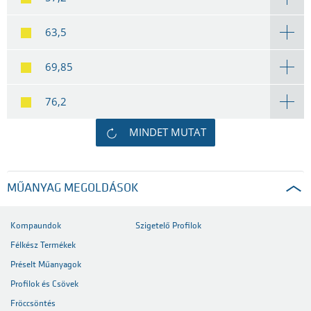
63,5
69,85
76,2
MINDET MUTAT
MŰANYAG MEGOLDÁSOK
Kompaundok
Szigetelő Profilok
Félkész Termékek
Préselt Műanyagok
Profilok és Csövek
Fröccsöntés