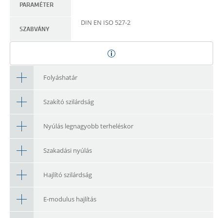
PARAMÉTER
DIN EN ISO 527-2
SZABVÁNY
Folyáshatár
Szakító szilárdság
Nyúlás legnagyobb terheléskor
Szakadási nyúlás
Hajlító szilárdság
E-modulus hajlítás