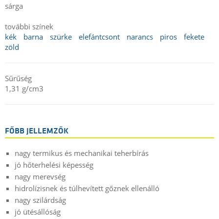
sárga
további színek
kék
barna
szürke
elefántcsont
narancs
piros
fekete
zöld
Sűrűség
1,31 g/cm3
FŐBB JELLEMZŐK
nagy termikus és mechanikai teherbírás
jó hőterhelési képesség
nagy merevség
hidrolízisnek és túlhevített gőznek ellenálló
nagy szilárdság
jó ütésállóság