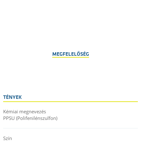
MEGFELELŐSÉG
TÉNYEK
Kémiai megnevezés
PPSU (Polifenilénszulfon)
Szín