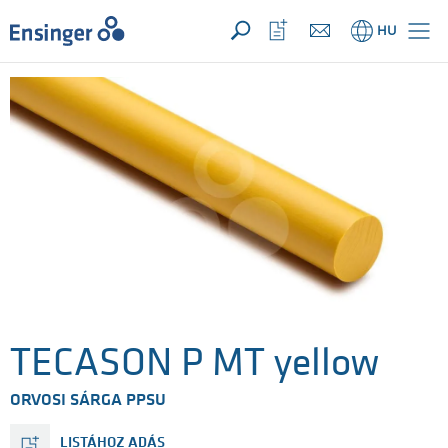
Az Ön megkeresése ({{productCount}} számú termékre)
MEGNYIT
Főoldal
Kedvencek
HU
megnyitása
TECASON P MT yellow
ORVOSI SÁRGA PPSU
LISTÁHOZ ADÁS