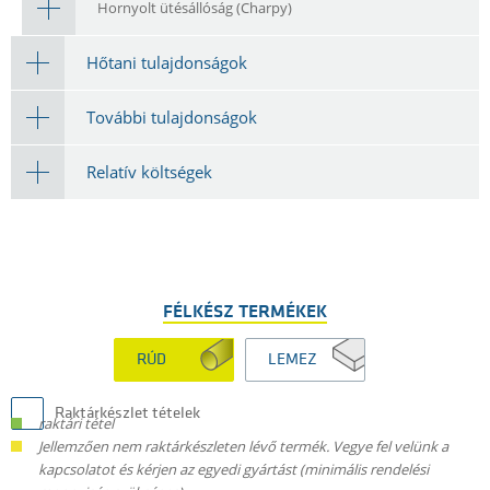
Hornyolt ütésállóság (Charpy)
Hőtani tulajdonságok
További tulajdonságok
Relatív költségek
FÉLKÉSZ TERMÉKEK
RÚD
LEMEZ
Raktárkészlet tételek
raktári tétel
Jellemzően nem raktárkészleten lévő termék. Vegye fel velünk a
kapcsolatot és kérjen az egyedi gyártást (minimális rendelési