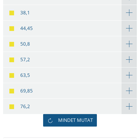
38,1
44,45
50,8
57,2
63,5
69,85
76,2
MINDET MUTAT