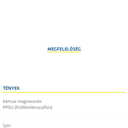
MEGFELELŐSÉG
TÉNYEK
Kémiai megnevezés
PPSU (Polifenilénszulfon)
Szín