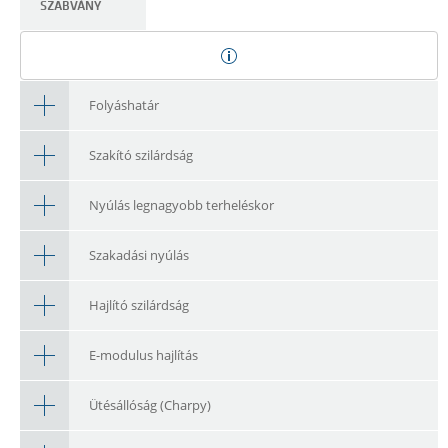
SZABVÁNY
Folyáshatár
Szakító szilárdság
Nyúlás legnagyobb terheléskor
Szakadási nyúlás
Hajlító szilárdság
E-modulus hajlítás
Ütésállóság (Charpy)