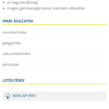
jó vegyszerállóság
magas gammasugárzással szembeni ellenállás
IPARI ÁGAZATOK
orvostechnika
gépgyártás
vákuumtechnika
járműipar
LETÖLTÉSEK
ADATLAP (PDF)