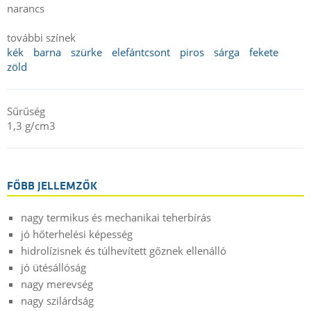
narancs
további színek
kék
barna
szürke
elefántcsont
piros
sárga
fekete
zöld
Sűrűség
1,3 g/cm3
FŐBB JELLEMZŐK
nagy termikus és mechanikai teherbírás
jó hőterhelési képesség
hidrolízisnek és túlhevített gőznek ellenálló
jó ütésállóság
nagy merevség
nagy szilárdság