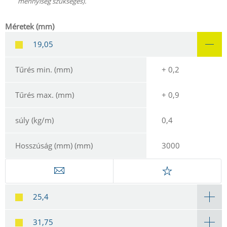
mennyiség szükséges).
Méretek (mm)
19,05
Tűrés min. (mm)
+ 0,2
Tűrés max. (mm)
+ 0,9
súly (kg/m)
0,4
Hosszúság (mm) (mm)
3000
25,4
31,75