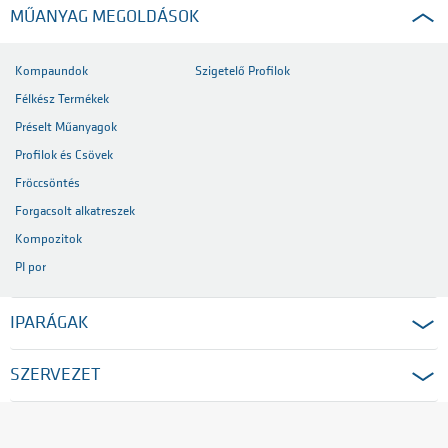
MŰANYAG MEGOLDÁSOK
Kompaundok
Szigetelő Profilok
Félkész Termékek
Préselt Műanyagok
Profilok és Csövek
Fröccsöntés
Forgacsolt alkatreszek
Kompozitok
PI por
IPARÁGAK
SZERVEZET