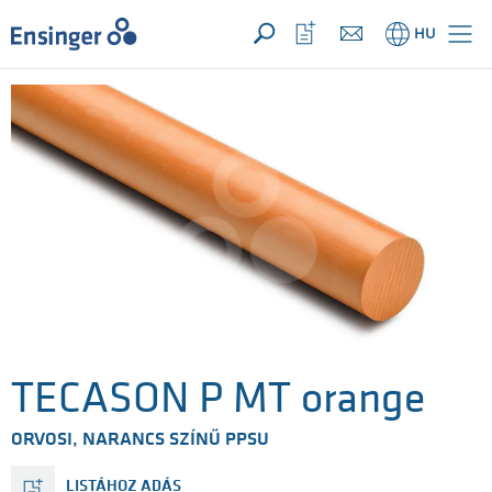
Az Ön megkeresése ({{productCount}} számú termékre)
MEGNYIT
Főoldal
Kedvencek
HU
megnyitása
TECASON P MT orange
ORVOSI, NARANCS SZÍNŰ PPSU
LISTÁHOZ ADÁS