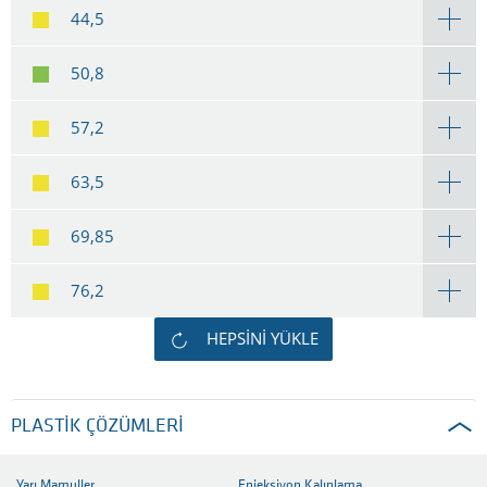
44,5
50,8
57,2
63,5
69,85
76,2
HEPSINI YÜKLE
PLASTIK ÇÖZÜMLERI
Yarı Mamuller
Enjeksiyon Kalıplama