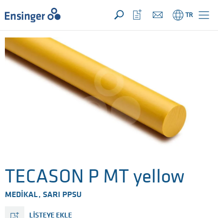
TALEBİNİZ ({{productCount}} ÜRÜNLER)
AÇIK
Anasayfa
İzleme
TR
listeni
aç
TECASON P MT yellow
MEDIKAL, SARI PPSU
LISTEYE EKLE