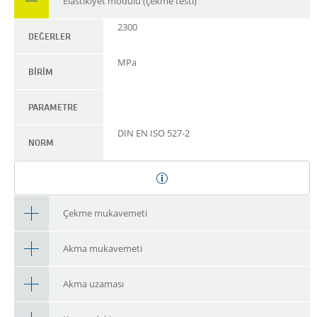
Elastikiyet modülü (çekme testi)
2300
DEĞERLER
MPa
BIRIM
PARAMETRE
DIN EN ISO 527-2
NORM
Çekme mukavemeti
Akma mukavemeti
Akma uzaması