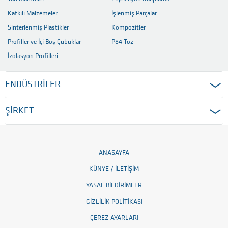
Katkılı Malzemeler
İşlenmiş Parçalar
Sinterlenmiş Plastikler
Kompozitler
Profiller ve İçi Boş Çubuklar
P84 Toz
İzolasyon Profilleri
ENDÜSTRİLER
ŞİRKET
ANASAYFA
KÜNYE / İLETIŞIM
YASAL BILDIRIMLER
GIZLILIK POLITIKASI
ÇEREZ AYARLARI