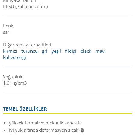
PPSU (Polifenilsülfon)
Renk
sarı
Diğer renk alternatifleri
kırmızı
turuncu
gri
yeşil
fildişi
black
mavi
kahverengi
Yoğunluk
1,31 g/cm3
TEMEL ÖZELLIKLER
yüksek termal ve mekanik kapasite
iyi yük altında deformasyon sıcaklığı