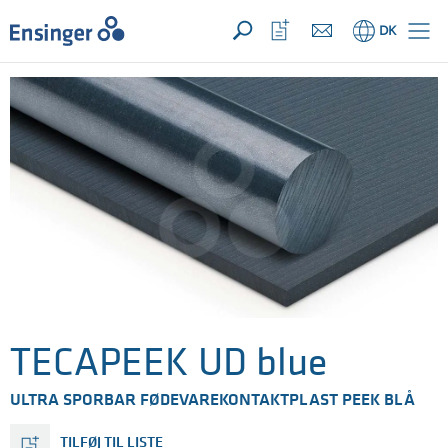
Din forespørgsel ({{productCount}} Produkter
Åbn
Hjem
Åbn
DK
favoritliste
TECAPEEK UD blue
ULTRA SPORBAR FØDEVAREKONTAKTPLAST PEEK BLÅ
TILFØJ TIL LISTE