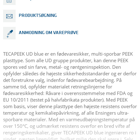
PRODUKTSØGNING
ANMODNING OM VAREPRØVE
TECAPEEK UD blue er en fødevaresikker, multi-sporbar PEEK
plasttype. Som alle UD gruppe produkter, kan denne PEEK
spores ved sin farve, metal- og røntgeninspektion. Den
opfylder således de højeste sikkerhedsstandarder og er derfor
det foretrukne valg, indenfor fødevarebearbejdning. På
samme tid, opfylder materialet retningslinjerne for
fødevaresikkerhed: Råvare i overensstemmelse med FDA og
EU 10/2011 (testet på halvfabrikata produkter). Med PEEK
som basis, viser denne plasttype den højeste resistens overfor
temperatur og kemikaliepåvirkning, af alle Ensingers ultra-
sporbare materialer. Med en varmeudbøjningstemperatur på
over 150°C, og udmærket resistens overfor en bred vifte af
rengøringskemikalier, giver TECAPEEK UD blue ingeniøren ro i
sindet, næsten ligegyldigt, hvilket miljø den skal agere i. Selv