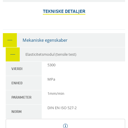
TEKNISKE DETALJER
Mekaniske egenskaber
Elasticitetsmodul (tensile test)
5300
VÆRDI
MPa
ENHED
1mm/min
PARAMETER
DIN EN ISO 527-2
NORM