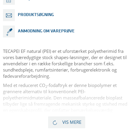
PRODUKTSØGNING
ANMODNING OM VAREPRØVE
TECAPEI EF natural (PEI) er et uforstærket polyetherimid fra
vores bæredygtige stock shapes-løsninger, der er designet til
anvendelser i en række forskellige brancher som f.eks.
sundhedspleje, rumfartsinteriør, forbrugerelektronik og
fødevareforarbejdning.
Med et reduceret CO
-fodaftryk er denne biopolymer et
2
grønnere alternativ til konventionelt PEI-
polyetherimidmateriale. Den masseafbalancerede bioplast
tilbyder lige så fremragende mekanisk styrke og stivhed med
en egenskabsprofil, der omfatter bemærkelsesværdig
hydrolysebestandighed og dimensionsstabilitet. Derudover
VIS MERE
sikrer det en forholdsvis høj langtidstemperatur.
TECAPEI EF natural fås som et miljøvenligt bio-PEI-lager i form