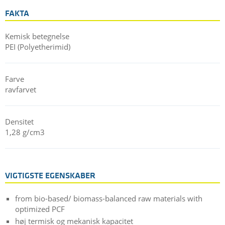
af bio-PEI-plader og -stænger.
FAKTA
TECAPEI EF natural er en del af Ensingers "Reuse for
Tomorrow"-løsninger, som omfatter omhyggeligt udviklede
Kemisk betegnelse
produkter, der bidrager væsentligt til miljøbeskyttelse
PEI (Polyetherimid)
gennem deres reducerede CO
-fodaftryk.
2
Find ud af mere om vores sustainable solutions.
Farve
ravfarvet
Densitet
1,28 g/cm3
VIGTIGSTE EGENSKABER
from bio-based/ biomass-balanced raw materials with
optimized PCF
høj termisk og mekanisk kapacitet