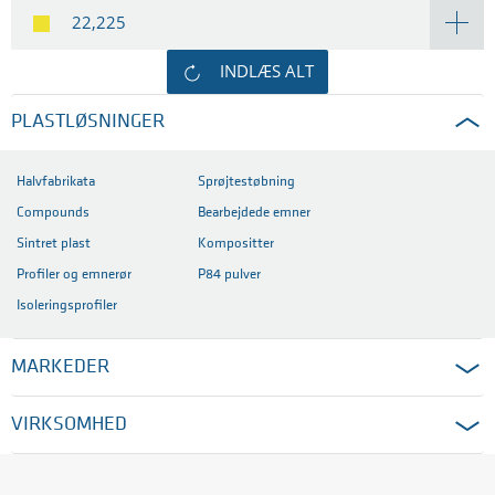
22,225
INDLÆS ALT
PLASTLØSNINGER
Halvfabrikata
Sprøjtestøbning
Compounds
Bearbejdede emner
Sintret plast
Kompositter
Profiler og emnerør
P84 pulver
Isoleringsprofiler
MARKEDER
VIRKSOMHED