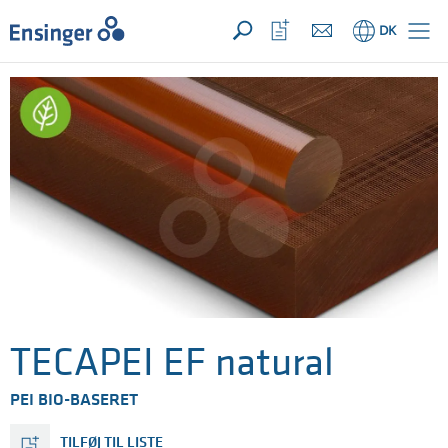
Din forespørgsel ({{productCount}} Produkter
Åbn
Hjem
Åbn
DK
favoritliste
TECAPEI EF natural
PEI BIO-BASERET
TILFØJ TIL LISTE