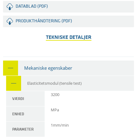
DATABLAD (PDF)
PRODUKTHÅNDTERING (PDF)
TEKNISKE DETALJER
Mekaniske egenskaber
Elasticitetsmodul (tensile test)
3200
VÆRDI
MPa
ENHED
1mm/min
PARAMETER