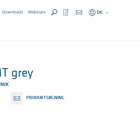
Åbn
Åbn
Downloads
Webinars
DK
favoritliste
T grey
KNIK
PRODUKTSØGNING