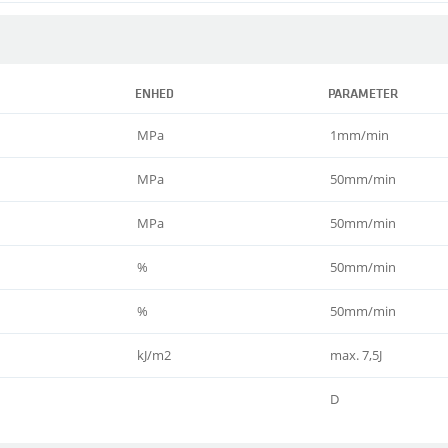
ENHED
PARAMETER
MPa
1mm/min
MPa
50mm/min
MPa
50mm/min
%
50mm/min
%
50mm/min
kJ/m2
max. 7,5J
D