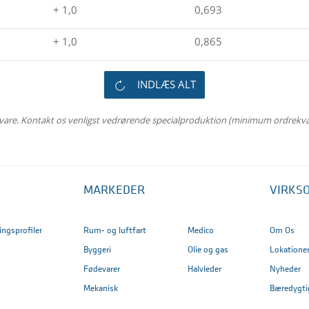
+ 1,0
0,693
+ 1,0
0,865
INDLÆS ALT
rvare. Kontakt os venligst vedrørende specialproduktion (minimum ordrekv
MARKEDER
VIRKS
ringsprofiler
Rum- og luftfart
Medico
Om Os
Byggeri
Olie og gas
Lokatione
Fødevarer
Halvleder
Nyheder
Mekanisk
Bæredygti