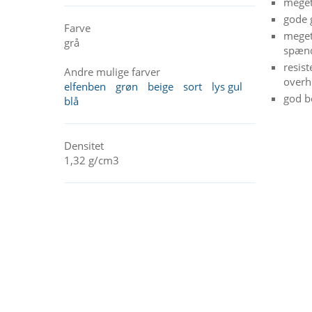
meget
gode 
Farve
meget
grå
spænd
resis
Andre mulige farver
overh
elfenben
grøn
beige
sort
lys gul
god b
blå
Densitet
1,32 g/cm3