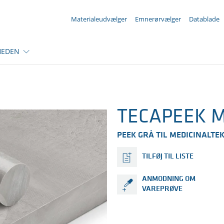
Din forespørgsel ({{productCount}} Produkter
Materialeudvælger
Emnerørvælger
Datablade
HEDEN
TECAPEEK M
PEEK GRÅ TIL MEDICINALTE
TILFØJ TIL LISTE
ANMODNING OM
VAREPRØVE