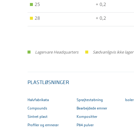
25
+ 0,2
28
+ 0,2
Lagervare Headquarters
Sædvanligvis ikke lage
PLASTLØSNINGER
Halvfabrikata
Sprøjtestøbning
Isole
Compounds
Bearbejdede emner
Sintret plast
Kompositter
Profiler og emnerør
P84 pulver