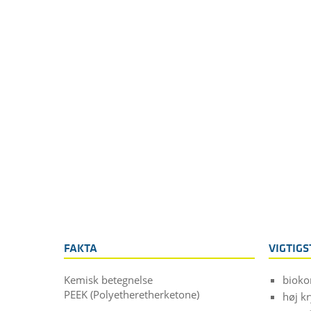
FAKTA
VIGTIG
Kemisk betegnelse
bioko
PEEK (Polyetheretherketone)
høj k