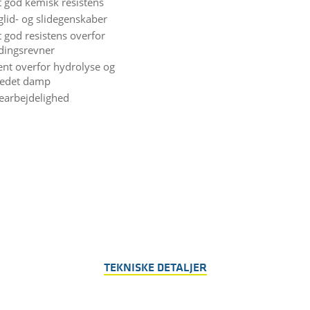
 god kemisk resistens
glid- og slidegenskaber
 god resistens overfor
ingsrevner
tent overfor hydrolyse og
edet damp
earbejdelighed
TEKNISKE DETALJER