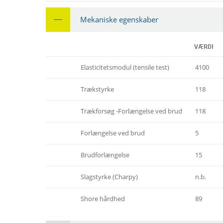
Mekaniske egenskaber
VÆRDI
Elasticitetsmodul (tensile test)
4100
Trækstyrke
118
Trækforsøg -Forlængelse ved brud
118
Forlængelse ved brud
5
Brudforlængelse
15
Slagstyrke (Charpy)
n.b.
Shore hårdhed
89