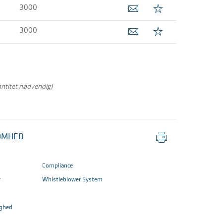
3000
3000
antitet nødvendig)
Udskriv
OMHED
side
Compliance
r
Whistleblower System
ghed