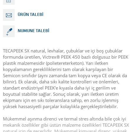
ÜRÜN TALEBI
NUMUNE TALEBI
TECAPEEK SX natural, levhalar, çubuklar ve içi boş çubuklar
formunda üretilen, Victrex® PEEK 450 bazlı dolgusuz bir PEEK
plastik malzemesidir (polietereterketon). Yarı iletken
kopyalamanın gerekliliklerini tam olarak karşılayan bir
Semicon sınıfıdır (aynı zamanda tam kopya veya CE olarak da
bilinir). Ek olarak, daha sıkı kalite kontrolleri ve önlemleri,
standart endüstriyel PEEK'e kıyasla daha iyi iç gerilim ve
boyutsal stabilite sağlar. Sonuç olarak, yarı iletken üretim
ekipmanı için en sıkı toleranslara sahip, en zorlu işlenmiş
yüksek hassasiyetli parçalar kolaylıkla gerçekleştirilebilir.
Mükemmel aşınma direnci ve termal stres altında bile çok iyi
mekanik özellikler gibi üstün malzeme özellikleri TECAPEEK SX
natural için de geçerlidir. Mükemmel kimyasal direnç, yüksek