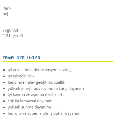
Tüm Ensinger yarı iletken sınıfı malzemelerde olduğu gibi,
TECAPEEK SX natural'in de RoHS Direktifi 2011/65/AB'nin
Renk
elektrikli ekipmanlardaki Tehlikeli Maddelerin Kısıtlanması
bej
tarafından uygulanan sınırlamaları karşıladığını
doğrulayabiliriz ve ayrıca talep üzerine daha fazla uyumluluk
beyanı sağlayabiliriz.
Yoğunluk
1,31 g/cm3
Ensinger, özellikle CMP tespit halkaları için alternatif bir
dolgusuz PEEK kalitesi sunmaktadır:
TECAPEEK CMP natural
.
PEEK CMP sınıfı, CMP tespit halkası olarak kullanıldığında
levha kusurlarının azaltılmasını sağlayan özel bir özellik profili
TEMEL ÖZELLIKLER
sunar.
iyi yük altında deformasyon sıcaklığı
iyi işlenebilirlik
kendinden alev geciktirici özellik
yüksek enerji radyasyonuna karşı dayanım
iyi kayma ve aşınma özellikleri
çok iyi kimyasal dayanım
yüksek sünme dayanımı
hidroliz ve süper ısıtılmış buhar dayanımı