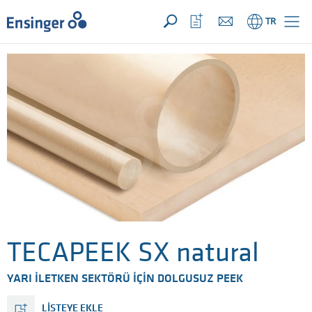
TALEBİNİZ ({{productCount}} ÜRÜNLER)
AÇIK
Anasayfa
İzleme
TR
listeni
aç
TECAPEEK SX natural
YARI İLETKEN SEKTÖRÜ İÇİN DOLGUSUZ PEEK
LISTEYE EKLE