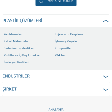
HEPSINI YÜKLE
PLASTIK ÇÖZÜMLERI
Yarı Mamuller
Enjeksiyon Kalıplama
Katkılı Malzemeler
İşlenmiş Parçalar
Sinterlenmiş Plastikler
Kompozitler
Profiller ve İçi Boş Çubuklar
P84 Toz
İzolasyon Profilleri
ENDÜSTRİLER
ŞİRKET
ANASAYFA