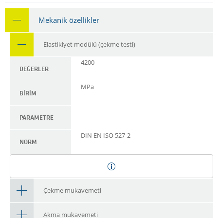
Mekanik özellikler
Elastikiyet modülü (çekme testi)
4200
DEĞERLER
MPa
BIRIM
PARAMETRE
DIN EN ISO 527-2
NORM
Çekme mukavemeti
Akma mukavemeti