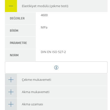
Elastikiyet modülü (çekme testi)
4600
DEĞERLER
MPa
BIRIM
PARAMETRE
DIN EN ISO 527-2
NORM
Çekme mukavemeti
Akma mukavemeti
Akma uzaması