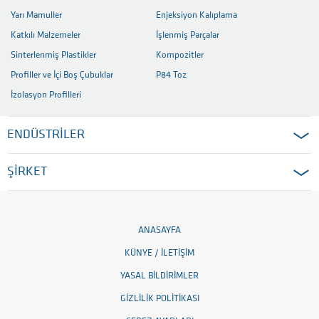
Yarı Mamuller
Enjeksiyon Kalıplama
Katkılı Malzemeler
İşlenmiş Parçalar
Sinterlenmiş Plastikler
Kompozitler
Profiller ve İçi Boş Çubuklar
P84 Toz
İzolasyon Profilleri
ENDÜSTRİLER
ŞİRKET
ANASAYFA
KÜNYE / İLETIŞIM
YASAL BILDIRIMLER
GIZLILIK POLITIKASI