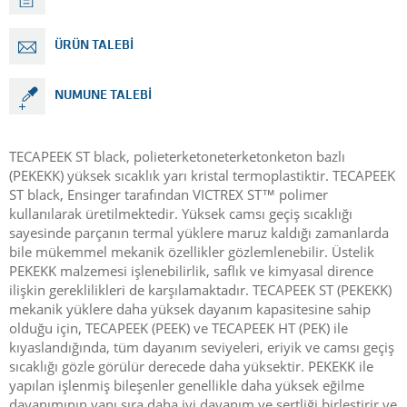
ÜRÜN TALEBI
NUMUNE TALEBI
TECAPEEK ST black, polieterketoneterketonketon bazlı
(PEKEKK) yüksek sıcaklık yarı kristal termoplastiktir. TECAPEEK
ST black, Ensinger tarafından VICTREX ST™ polimer
kullanılarak üretilmektedir. Yüksek camsı geçiş sıcaklığı
sayesinde parçanın termal yüklere maruz kaldığı zamanlarda
bile mükemmel mekanik özellikler gözlemlenebilir. Üstelik
PEKEKK malzemesi işlenebilirlik, saflık ve kimyasal dirence
ilişkin gereklilikleri de karşılamaktadır. TECAPEEK ST (PEKEKK)
mekanik yüklere daha yüksek dayanım kapasitesine sahip
olduğu için,
TECAPEEK (PEEK) ve TECAPEEK HT (PEK) ile
kıyaslandığında,
tüm dayanım seviyeleri, eriyik ve camsı geçiş
sıcaklığı gözle görülür derecede daha yüksektir. PEKEKK ile
yapılan işlenmiş bileşenler genellikle daha yüksek eğilme
dayanımının yanı sıra daha iyi dayanım ve sertliği birleştirir ve