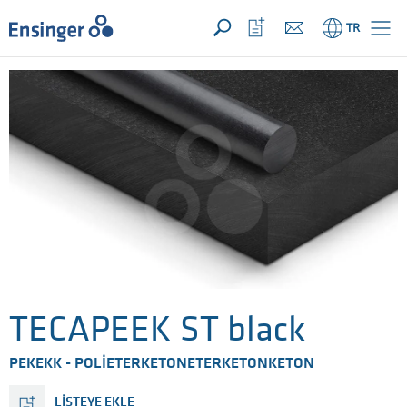
TALEBİNİZ ({{productCount}} ÜRÜNLER)
AÇIK
Anasayfa
İzleme
TR
listeni
aç
TECAPEEK ST black
PEKEKK - POLIETERKETONETERKETONKETON
LISTEYE EKLE