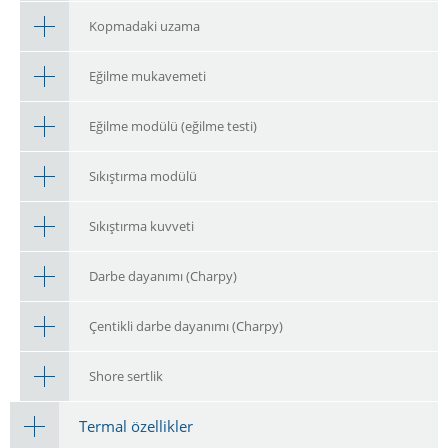
Kopmadaki uzama
Eğilme mukavemeti
Eğilme modülü (eğilme testi)
Sıkıştırma modülü
Sıkıştırma kuvveti
Darbe dayanımı (Charpy)
Çentikli darbe dayanımı (Charpy)
Shore sertlik
Termal özellikler