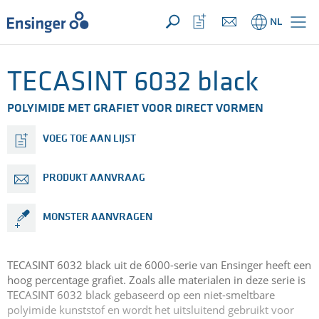
UW aanvraag ({{productCount}} Produkten)
OPEN
Startpagina
Bekijk
NL
favorietenlijst
TECASINT 6032 black
POLYIMIDE MET GRAFIET VOOR DIRECT VORMEN
VOEG TOE AAN LIJST
PRODUKT AANVRAAG
MONSTER AANVRAGEN
TECASINT 6032 black uit de 6000-serie van Ensinger heeft een
hoog percentage grafiet. Zoals alle materialen in deze serie is
TECASINT 6032 black gebaseerd op een niet-smeltbare
polyimide kunststof en wordt het uitsluitend gebruikt voor